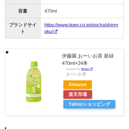
容量
470ml
ブランドサイ
https://www.itoen.co.jp/oiocha/shinry
ト
oku/
伊藤園 おーいお茶 新緑
470ml×24本
created by
Rinker
おーいお茶
Amazon
楽天市場
Yahooショッピング