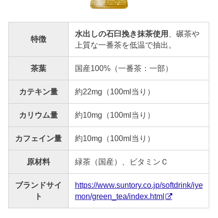
水出しの石臼挽き抹茶使用
、碾茶や
特徴
上質な一番茶を低温で抽出。
茶葉
国産100%（一番茶：一部）
カテキン量
約22mg（100ml当り）
カリウム量
約10mg（100ml当り）
カフェイン量
約10mg（100ml当り）
原材料
緑茶（国産）、ビタミンＣ
ブランドサイ
https://www.suntory.co.jp/softdrink/iye
ト
mon/green_tea/index.html