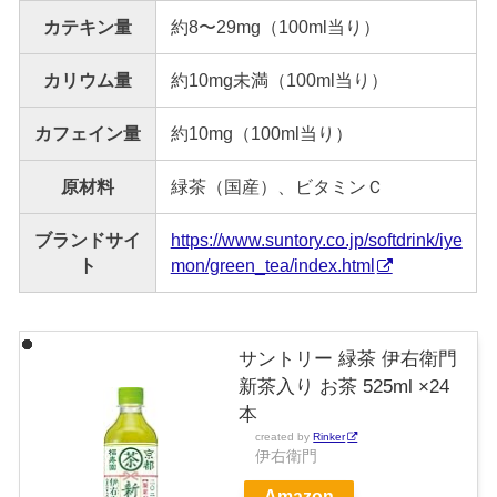
カテキン量
約8〜29mg（100ml当り）
カリウム量
約10mg未満（100ml当り）
カフェイン量
約10mg（100ml当り）
原材料
緑茶（国産）、ビタミンＣ
ブランドサイ
https://www.suntory.co.jp/softdrink/iye
ト
mon/green_tea/index.html
サントリー 緑茶 伊右衛門
新茶入り お茶 525ml ×24
本
created by
Rinker
伊右衛門
Amazon