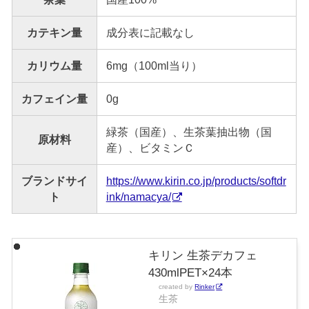
カテキン量
成分表に記載なし
カリウム量
6mg（100ml当り）
カフェイン量
0g
緑茶（国産）、生茶葉抽出物（国
原材料
産）、ビタミンＣ
ブランドサイ
https://www.kirin.co.jp/products/softdr
ト
ink/namacya/
キリン 生茶デカフェ
430mlPET×24本
created by
Rinker
生茶