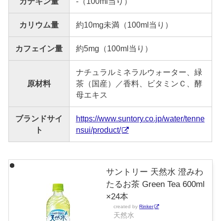
カテキン量
-（100ml当り）
カリウム量
約10mg未満（100ml当り）
カフェイン量
約5mg（100ml当り）
ナチュラルミネラルウォーター、緑
原材料
茶（国産）／香料、ビタミンＣ、酵
母エキス
ブランドサイ
https://www.suntory.co.jp/water/tenne
ト
nsui/product/
サントリー 天然水 澄みわ
たるお茶 Green Tea 600ml
×24本
created by
Rinker
天然水