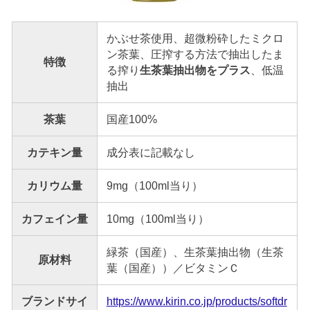
かぶせ茶使用、超微粉砕したミクロ
ン茶葉、圧搾する方法で抽出したま
特徴
る搾り
生茶葉抽出物をプラス
、低温
抽出
茶葉
国産100%
カテキン量
成分表に記載なし
カリウム量
9mg（100ml当り）
カフェイン量
10mg（100ml当り）
緑茶（国産）、生茶葉抽出物（生茶
原材料
葉（国産））／ビタミンＣ
ブランドサイ
https://www.kirin.co.jp/products/softdr