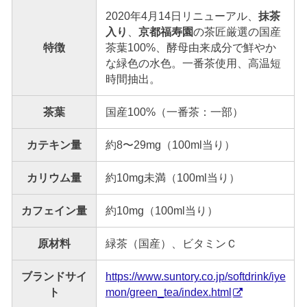
2020年4月14日リニューアル、
抹茶
入り
、
京都福寿園
の茶匠厳選の国産
特徴
茶葉100%、酵母由来成分で鮮やか
な緑色の水色。一番茶使用、高温短
時間抽出。
茶葉
国産100%（一番茶：一部）
カテキン量
約8〜29mg（100ml当り）
カリウム量
約10mg未満（100ml当り）
カフェイン量
約10mg（100ml当り）
原材料
緑茶（国産）、ビタミンＣ
ブランドサイ
https://www.suntory.co.jp/softdrink/iye
ト
mon/green_tea/index.html