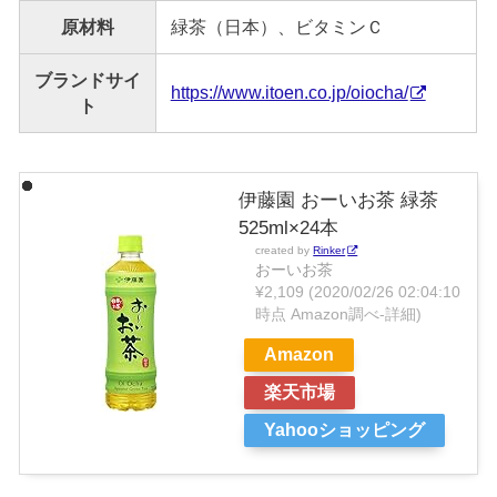
原材料
緑茶（日本）、ビタミンＣ
ブランドサイ
https://www.itoen.co.jp/oiocha/
ト
伊藤園 おーいお茶 緑茶
525ml×24本
created by
Rinker
おーいお茶
¥2,109
(2020/02/26 02:04:10
時点 Amazon調べ-
詳細)
Amazon
楽天市場
Yahooショッピング