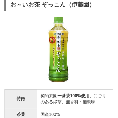
お～いお茶 ぞっこん（伊藤園）
契約茶園
一番茶100%使用
、にごり
特徴
のある緑茶、無香料・無調味
茶葉
国産100%