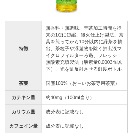
無香料・無調味、荒茶加工時間を従
来の1/2に短縮、後火仕上げ製法、茶
葉を煎ってから10分以内に緑茶を抽
特徴
出、茶粒子や浮遊物を除く抽出液マ
イクロフィルターろ過、フレッシュ
無酸素充填製法（酸素量0.0003％以
下）、光を乱反射させる鮮度ボトル
茶葉
国産100%（お～いお茶専用茶葉）
カテキン量
約40mg（100ml当り）
カリウム量
成分表に記載なし
カフェイン量
成分表に記載なし