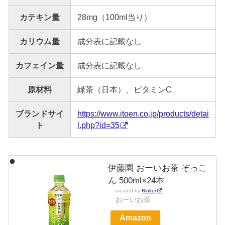
カテキン量
28mg（100ml当り）
カリウム量
成分表に記載なし
カフェイン量
成分表に記載なし
原材料
緑茶（日本）、ビタミンC
ブランドサイ
https://www.itoen.co.jp/products/detai
ト
l.php?id=35
伊藤園 おーいお茶 ぞっこ
ん 500ml×24本
created by
Rinker
おーいお茶
Amazon