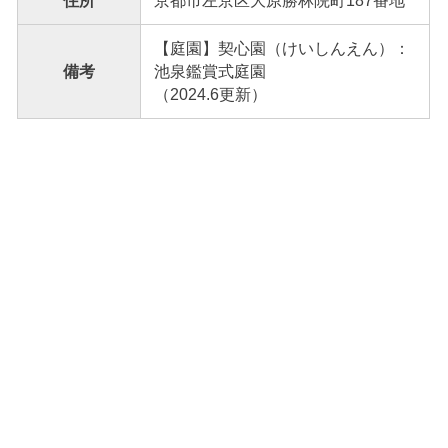
住所
京都市左京区大原勝林院町187番地
【庭園】契心園（けいしんえん）：
備考
池泉鑑賞式庭園
（2024.6更新）