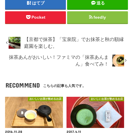
はてブ
送る
Pocket
feedly
【京都で抹茶】「宝泉院」でお抹茶と秋の額縁
庭園を楽しむ。
抹茶あんがおいしい！ファミマの「抹茶あんま
ん」食べてみ！
RECOMMEND
こちらの記事も人気です。
おいしいお茶が飲めるお店
おいしいお茶が飲めるお店
2016.11.28
2017.4.11