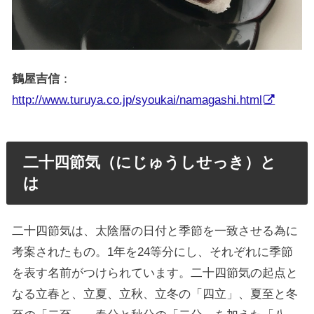
鶴屋吉信
：
http://www.turuya.co.jp/syoukai/namagashi.html
二十四節気（にじゅうしせっき）と
は
二十四節気は、太陰暦の日付と季節を一致させる為に
考案されたもの。1年を24等分にし、それぞれに季節
を表す名前がつけられています。二十四節気の起点と
なる立春と、立夏、立秋、立冬の「四立」、夏至と冬