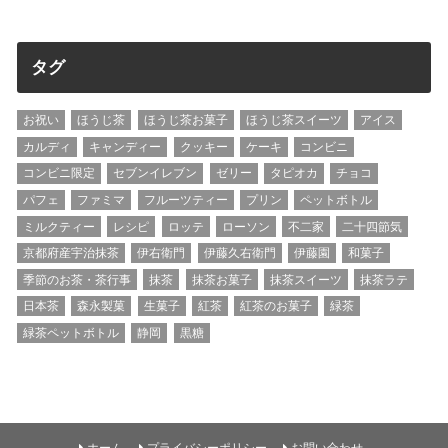
タグ
お祝い
ほうじ茶
ほうじ茶お菓子
ほうじ茶スイーツ
アイス
カルディ
キャンディー
クッキー
ケーキ
コンビニ
コンビニ限定
セブンイレブン
ゼリー
タピオカ
チョコ
パフェ
ファミマ
フルーツティー
プリン
ペットボトル
ミルクティー
レシピ
ロッテ
ローソン
不二家
二十四節気
京都府産宇治抹茶
伊右衛門
伊藤久右衛門
伊藤園
和菓子
季節のお茶・茶行事
抹茶
抹茶お菓子
抹茶スイーツ
抹茶ラテ
日本茶
森永製菓
生菓子
紅茶
紅茶のお菓子
緑茶
緑茶ペットボトル
静岡
黒糖
ホーム
プライバシーポリシー
お問い合わせ