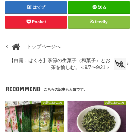
はてブ
送る
Pocket
feedly
トップページへ
【白露：はくろ】季節の生菓子（和菓子）とお
茶を愉しむ。＜9/7〜9/21＞
RECOMMEND
こちらの記事も人気です。
お茶のあれこれ
お茶のあれこれ