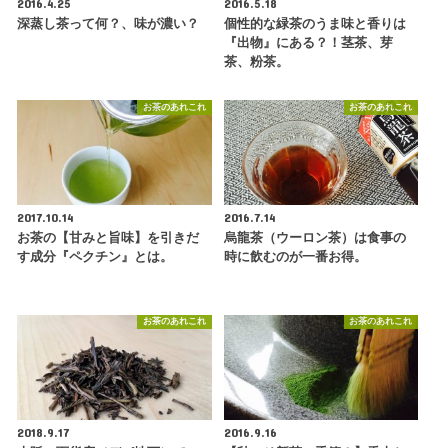
2016.4.25
2016.5.18
深蒸し茶って何？、味が濃い？
個性的な緑茶のうま味と香りは
『出物』にある？！茎茶、芽
茶、粉茶。
お茶のあれこれ
お茶のあれこれ
2017.10.14
2016.7.14
お茶の【甘みと旨味】を引きだ
烏龍茶（ウーロン茶）は食事の
す成分『ペクチン』とは。
時に飲むのが一番お得。
お茶のあれこれ
お茶のあれこれ
2018.9.17
2016.9.16