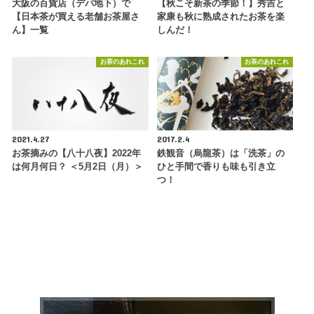
大阪の百貨店（デパ地下）で
【秋こそ新茶の季節！】秀吉と
【日本茶が買える老舗お茶屋さ
家康も秋に熟成されたお茶を楽
ん】一覧
しんだ！
お茶のあれこれ
お茶のあれこれ
2021.4.27
2017.2.4
お茶摘みの【八十八夜】2022年
鉄観音（烏龍茶）は「洗茶」の
は何月何日？ ＜5月2日（月）＞
ひと手間で香りも味も引き立
つ！