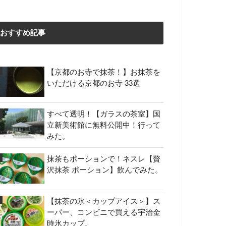
おすすめ記事
【京都のお寺で抹茶！】お抹茶を
いただける京都のお寺 33選
すべて透明！【ガラスの茶室】国
立新美術館に無料公開中！行って
みた。
抹茶もポーションで！ネスレ【贅
沢抹茶 ポーション】飲んでみた。
【抹茶の氷＜カップアイス＞】ス
ーパー、コンビニで買える宇治金
時氷カップ。