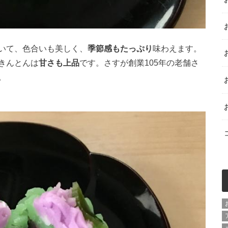
いて、色合いも美しく、
季節感もたっぷり
味わえます。
きんとんは
甘さも上品
です。さすが創業105年の老舗さ
。