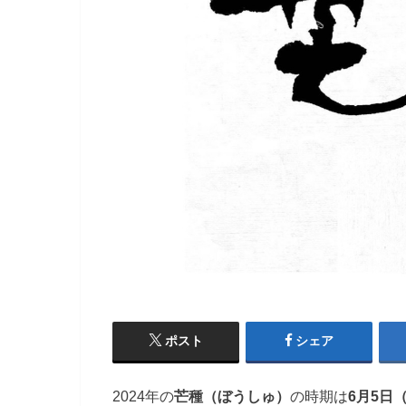
ポスト
シェア
2024年の
芒種（ぼうしゅ）
の時期は
6月5日