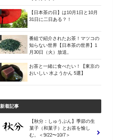
【日本茶の日】は10月1日と10月
31日に二日ある？！
番組で紹介されたお茶！マツコの
知らない世界【日本茶の世界】1
月30日（火）放送。
お茶と一緒に食べたい！【東京の
おいしい 水ようかん 5選】
新着記事
【秋分：しゅうぶん】季節の生
菓子（和菓子）とお茶を愉し
む。＜9/22〜10/7＞