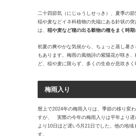
二十四節気（にじゅうしせっき）、夏季の節
稲や麦などイネ科植物の先端にある針状の突
は、
稲や麦など穂の出る穀物の種をまく時期
初夏の爽やかな気候から、ちょっと蒸し暑さ
もあります。梅雨の風物詩の紫陽花が咲き、
ど、稲や麦に限らず、多くの生命が息吹きく
梅雨入り
暦上で2024年の梅雨入りは、季節の移り変
すが、 実際の今年の梅雨入りは平年より遅
より10日ほど遅い5月21日でした。他の地
す。