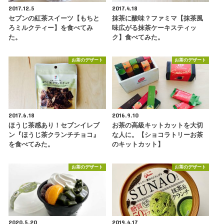
2017.12.5
2017.4.18
セブンの紅茶スイーツ【もちと
抹茶に酸味？ファミマ【抹茶風
ろミルクティー】を食べてみ
味広がる抹茶ケーキスティッ
た。
ク】食べてみた。
お茶のデザート
お茶のデザート
2017.6.18
2016.9.10
ほうじ茶感あり！セブンイレブ
お茶の高級キットカットを大切
ン『ほうじ茶クランチチョコ』
な人に。【ショコラトリーお茶
を食べてみた。
のキットカット】
お茶のデザート
お茶のデザート
2020.5.20
2019.4.17