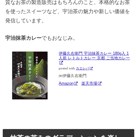
質なお茶の製造販売はもちろんのこと、本格的なお茶
を使ったスイーツなど、宇治茶の魅力や新しい価値を
発信しています。
宇治抹茶カレー
でもおなじみ。
伊藤久右衛門 宇治抹茶カレー 180g入 1
人前 レトルトカレー 京都 ご当地カレー
posted with
カエレバ
㈱伊藤久右衛門
Amazon
楽天市場