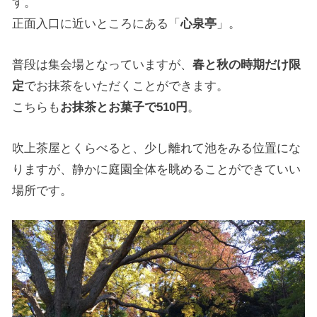
す。
正面入口に近いところにある「
心泉亭
」。
普段は集会場となっていますが、
春と秋の時期だけ限
定
でお抹茶をいただくことができます。
こちらも
お抹茶とお菓子で510円
。
吹上茶屋とくらべると、少し離れて池をみる位置にな
りますが、静かに庭園全体を眺めることができていい
場所です。