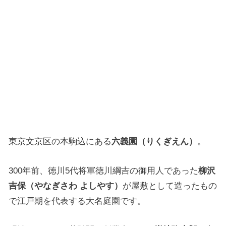
東京文京区の本駒込にある
六義園（りくぎえん）
。
300年前、徳川5代将軍徳川綱吉の御用人であった
柳沢
吉保（やなぎさわ よしやす）
が屋敷として造ったもの
で江戸期を代表する大名庭園です。