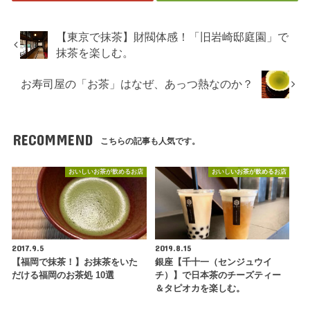
【東京で抹茶】財閥体感！「旧岩崎邸庭園」で
抹茶を楽しむ。
お寿司屋の「お茶」はなぜ、あっつ熱なのか？
RECOMMEND
こちらの記事も人気です。
おいしいお茶が飲めるお店
おいしいお茶が飲めるお店
2017.9.5
2019.8.15
【福岡で抹茶！】お抹茶をいた
銀座【千十一（センジュウイ
だける福岡のお茶処 10選
チ）】で日本茶のチーズティー
＆タピオカを楽しむ。