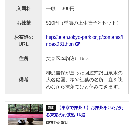
入園料
一般： 300円
お抹茶
510円（季節の上生菓子とセット）
お茶処の
http://teien.tokyo-park.or.jp/contents/i
URL
ndex031.html
住所
文京区本駒込6-16-3
柳沢吉保が造った回遊式築山泉水の
備考
大名庭園。桜や紅葉の名所。庭を眺
めながら抹茶でひと休みできます。
【東京で抹茶！】お抹茶をいただけ
る東京のお茶処 16選
2018年4月27日