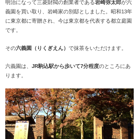
明治になって三菱財閥の創業者である
岩崎弥太郎
が六
義園を買い取り、岩崎家の別邸としました。昭和13年
に東京都に寄贈され、今は東京都を代表する都立庭園
です。
その
六義園（りくぎえん）
で抹茶をいただけます。
六義園は、
JR駒込駅から歩いて7分程度
のところにあ
ります。