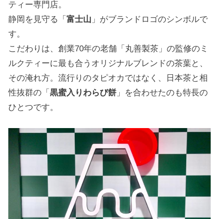
ティー専門店。
静岡を見守る「
富士山
」がブランドロゴのシンボルで
す。
こだわりは、創業70年の老舗「丸善製茶」の監修のミ
ルクティーに最も合うオリジナルブレンドの茶葉と、
その淹れ方。流行りのタピオカではなく、日本茶と相
性抜群の「
黒蜜入りわらび餅
」を合わせたのも特長の
ひとつです。