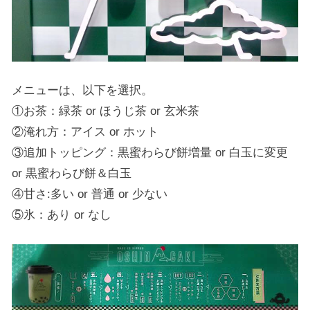
メニューは、以下を選択。
①お茶：緑茶 or ほうじ茶 or 玄米茶
②淹れ方：アイス or ホット
③追加トッピング：黒蜜わらび餅増量 or 白玉に変更
or 黒蜜わらび餅＆白玉
④甘さ:多い or 普通 or 少ない
⑤氷：あり or なし