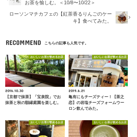
お茶を愉しむ。＜10/8〜10/22＞
ローソンマチカフェの【紅茶香るりんごのケー
キ】食べてみた。
RECOMMEND
こちらの記事も人気です。
おいしいお茶が飲めるお店
おいしいお茶が飲めるお店
2016.10.30
2019.6.21
【京都で抹茶】「宝泉院」でお
亀有にもチーズティー！【茶之
抹茶と秋の額縁庭園を楽しむ。
恋】の岩塩チーズフォームウー
ロン飲んでみた。
おいしいお茶が飲めるお店
おいしいお茶が飲めるお店