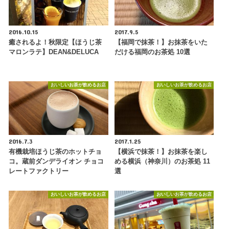
2016.10.15
2017.9.5
癒されるよ！秋限定【ほうじ茶
【福岡で抹茶！】お抹茶をいた
マロンラテ】DEAN&DELUCA
だける福岡のお茶処 10選
おいしいお茶が飲めるお店
おいしいお茶が飲めるお店
2016.7.3
2017.1.25
有機栽培ほうじ茶のホットチョ
【横浜で抹茶！】お抹茶を楽し
コ。蔵前ダンデライオン チョコ
める横浜（神奈川）のお茶処 11
レートファクトリー
選
おいしいお茶が飲めるお店
おいしいお茶が飲めるお店