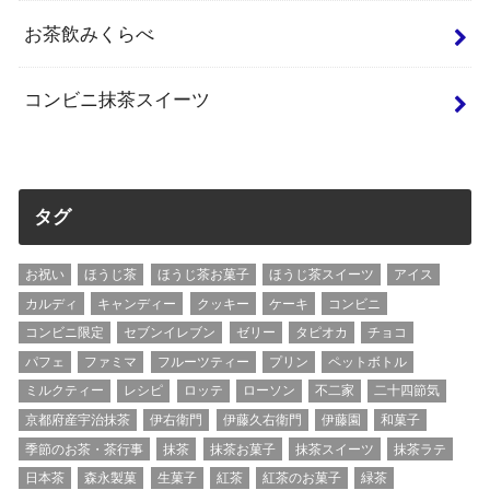
お茶飲みくらべ
コンビニ抹茶スイーツ
タグ
お祝い
ほうじ茶
ほうじ茶お菓子
ほうじ茶スイーツ
アイス
カルディ
キャンディー
クッキー
ケーキ
コンビニ
コンビニ限定
セブンイレブン
ゼリー
タピオカ
チョコ
パフェ
ファミマ
フルーツティー
プリン
ペットボトル
ミルクティー
レシピ
ロッテ
ローソン
不二家
二十四節気
京都府産宇治抹茶
伊右衛門
伊藤久右衛門
伊藤園
和菓子
季節のお茶・茶行事
抹茶
抹茶お菓子
抹茶スイーツ
抹茶ラテ
日本茶
森永製菓
生菓子
紅茶
紅茶のお菓子
緑茶