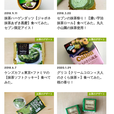
2018.9.11
2018.3.20
抹茶ハーゲンダッツ【ジャポネ
セブンの抹茶祭り！【濃い宇治
抹茶あずき黒蜜】食べてみた。
抹茶ロール】食べてみた。丸久
セブン限定アイス！
小山園の抹茶使用！
お茶のデザート
お茶のデザート
2018.6.7
2020.1.29
ケンズカフェ東京×ファミマの
グリコ【クリームコロン＜大人
【抹茶ソフトクッキー】食べて
のさくら抹茶＞】食べてみた。
みた。
桜の香り！
お茶のデザート
お茶のデザート