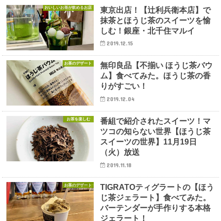
おいしいお茶が飲めるお店
東京出店！【辻利兵衛本店】で
抹茶とほうじ茶のスイーツを愉
しむ！銀座・北千住マルイ
2019.12.15
お茶のデザート
無印良品【不揃い ほうじ茶バウ
ム】食べてみた。ほうじ茶の香
りがすごい！
2019.12.04
お茶を楽しむ
番組で紹介されたスイーツ！マ
ツコの知らない世界【ほうじ茶
スイーツの世界】11月19日
（火）放送
2019.11.18
お茶のデザート
TIGRATOティグラートの【ほう
じ茶ジェラート】食べてみた。
バーテンダーが手作りする本格
ジェラート！