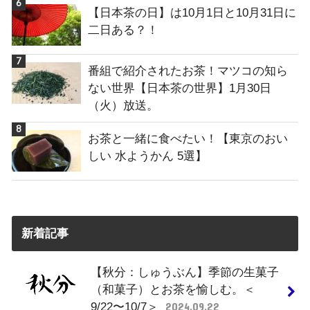
【日本茶の日】は10月1日と10月31日に
二日ある？！
番組で紹介されたお茶！マツコの知ら
ない世界【日本茶の世界】1月30日
（火）放送。
お茶と一緒に食べたい！【東京のおい
しい 水ようかん 5選】
新着記事
【秋分：しゅうぶん】季節の生菓子
（和菓子）とお茶を愉しむ。＜
9/22〜10/7＞
2024.09.22