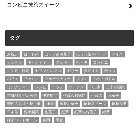
コンビニ抹茶スイーツ
タグ
お祝い
ほうじ茶
ほうじ茶お菓子
ほうじ茶スイーツ
アイス
カルディ
キャンディー
クッキー
ケーキ
コンビニ
コンビニ限定
セブンイレブン
ゼリー
タピオカ
チョコ
パフェ
ファミマ
フルーツティー
プリン
ペットボトル
ミルクティー
レシピ
ロッテ
ローソン
不二家
二十四節気
京都府産宇治抹茶
伊右衛門
伊藤久右衛門
伊藤園
和菓子
季節のお茶・茶行事
抹茶
抹茶お菓子
抹茶スイーツ
抹茶ラテ
日本茶
森永製菓
生菓子
紅茶
紅茶のお菓子
緑茶
緑茶ペットボトル
静岡
黒糖