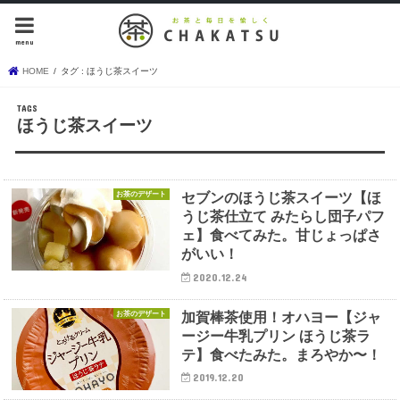
menu
HOME
タグ : ほうじ茶スイーツ
ほうじ茶スイーツ
お茶のデザート
セブンのほうじ茶スイーツ【ほ
うじ茶仕立て みたらし団子パフ
ェ】食べてみた。甘じょっぱさ
がいい！
2020.12.24
お茶のデザート
加賀棒茶使用！オハヨー【ジャ
ージー牛乳プリン ほうじ茶ラ
テ】食べたみた。まろやか〜！
2019.12.20