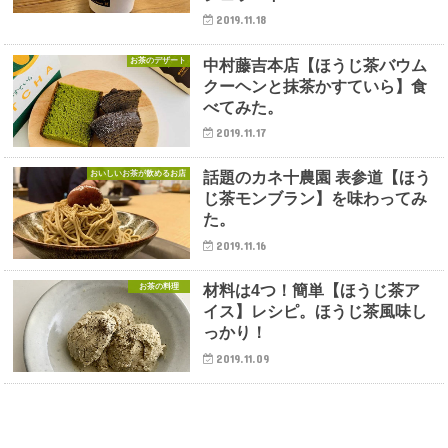
2019.11.18
お茶のデザート
中村藤吉本店【ほうじ茶バウム
クーヘンと抹茶かすていら】食
べてみた。
2019.11.17
おいしいお茶が飲めるお店
話題のカネ十農園 表参道【ほう
じ茶モンブラン】を味わってみ
た。
2019.11.16
お茶の料理
材料は4つ！簡単【ほうじ茶ア
イス】レシピ。ほうじ茶風味し
っかり！
2019.11.09