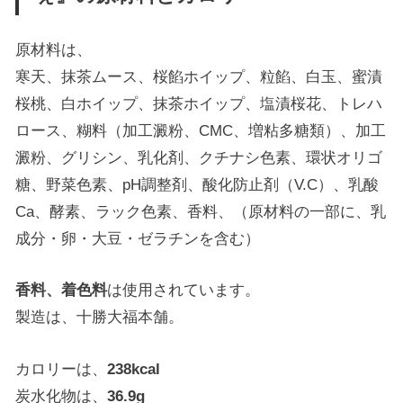
原材料は、
寒天、抹茶ムース、桜餡ホイップ、粒餡、白玉、蜜漬
桜桃、白ホイップ、抹茶ホイップ、塩漬桜花、トレハ
ロース、糊料（加工澱粉、CMC、増粘多糖類）、加工
澱粉、グリシン、乳化剤、クチナシ色素、環状オリゴ
糖、野菜色素、pH調整剤、酸化防止剤（V.C）、乳酸
Ca、酵素、ラック色素、香料、（原材料の一部に、乳
成分・卵・大豆・ゼラチンを含む）
香料、着色料
は使用されています。
製造は、十勝大福本舗。
カロリーは、
238kcal
炭水化物は、
36.9g