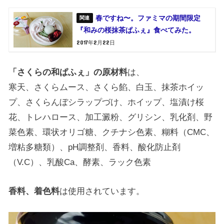
春ですね〜。ファミマの期間限定
『和みの桜抹茶ぱふぇ』食べてみた。
2017年2月22日
「さくらの和ぱふぇ」の原材料
は、
寒天、さくらムース、さくら餡、白玉、抹茶ホイッ
プ、さくらんぼシラップづけ、ホイップ、塩漬け桜
花、トレハロース、加工澱粉、グリシン、乳化剤、野
菜色素、環状オリゴ糖、クチナシ色素、糊料（CMC、
増粘多糖類）、pH調整剤、香料、酸化防止剤
（V.C）、乳酸Ca、酵素、ラック色素
香料、着色料
は使用されています。