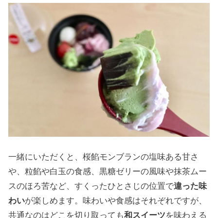
一緒にいただくと、桜餡モンブランの塩味ある甘さ
や、粒餡や白玉の食感、黒糖ゼリーの風味や抹茶ムー
スのほろ苦など、すくったひとさじの位置で
違った味
わい
が楽しめます。味わいや食感はそれぞれですが、
共通なのはどこを切り取っても
和スイーツ
を味わえる