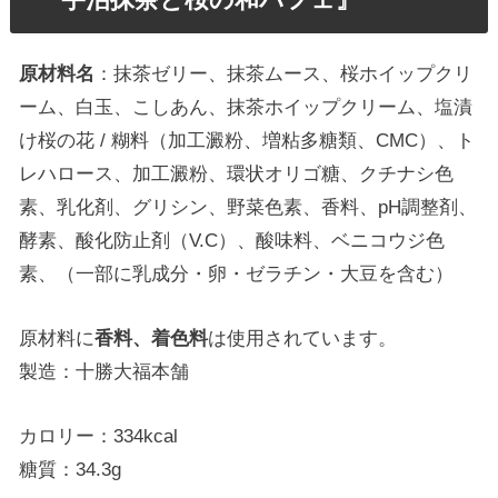
原材料名
：抹茶ゼリー、抹茶ムース、桜ホイップクリ
ーム、白玉、こしあん、抹茶ホイップクリーム、塩漬
け桜の花 / 糊料（加工澱粉、増粘多糖類、CMC）、ト
レハロース、加工澱粉、環状オリゴ糖、クチナシ色
素、乳化剤、グリシン、野菜色素、香料、pH調整剤、
酵素、酸化防止剤（V.C）、酸味料、ベニコウジ色
素、（一部に乳成分・卵・ゼラチン・大豆を含む）
原材料に
香料、着色料
は使用されています。
製造：十勝大福本舗
カロリー：334kcal
糖質：34.3g