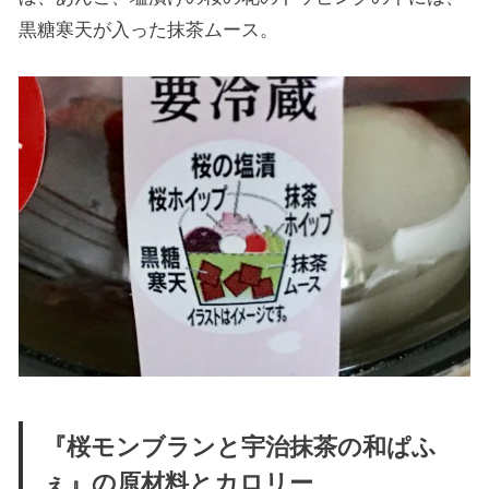
黒糖寒天が入った抹茶ムース。
『桜モンブランと宇治抹茶の和ぱふ
ぇ』の原材料とカロリー