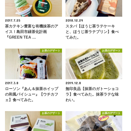
2017.7.25
2018.12.29
茶カテキン豊富な有機抹茶のア
スタバ【ほうじ茶ラテケーキ
イス！島田市緑茶化計画
と、ほうじ茶ラテプリン】食べ
『GREEN TEA …
てみた。
お茶のデザート
お茶のデザート
2017.3.8
2019.12.8
ローソン『あん＆抹茶ホイップ
無印良品【抹茶のガトーショコ
の和風パイシュー』【ウチカフ
ラ】食べてみた。抹茶ラテな味
ェ】食べてみた。
わい。
お茶のデザート
お茶のデザート