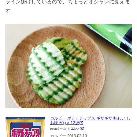
ライン掛けしているので、ちょっとオシャレに見えま
す。
カルビー ポテトチップス ギザギザ 味わい し
お味 60g × 12袋
posted with
カエレバ
カルビー 2013-02-19