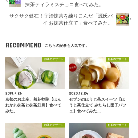
抹茶ティラミスチョコ食べてみた。
サクサク健在！宇治抹茶を練りこんだ「源氏パ
イ お抹茶仕立て」食べてみた。
RECOMMEND
こちらの記事も人気です。
お茶のデザート
お茶のデザート
2019.4.26
2020.12.24
京都のお土産、然花抄院【ほん
セブンのほうじ茶スイーツ【ほ
わか丸抹茶と抹茶幻月】食べて
うじ茶仕立て みたらし団子パフ
みた。
ェ】食べてみた…
お茶のデザート
お茶のデザート