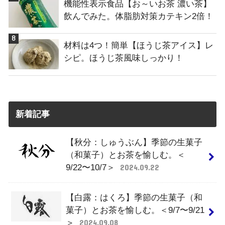
機能性表示食品【お～いお茶 濃い茶】
飲んでみた。体脂肪対策カテキン2倍！
材料は4つ！簡単【ほうじ茶アイス】レ
シピ。ほうじ茶風味しっかり！
新着記事
【秋分：しゅうぶん】季節の生菓子
（和菓子）とお茶を愉しむ。＜
9/22〜10/7＞
2024.09.22
【白露：はくろ】季節の生菓子（和
菓子）とお茶を愉しむ。＜9/7〜9/21
＞
2024.09.08