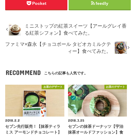
Pocket
feedly
ミニストップの紅茶スイーツ【アールグレイ香
る紅茶シフォン】食べてみた。
ファミマ×森永【チョコボール タピオカミルクテ
ィー】食べてみた。
RECOMMEND
こちらの記事も人気です。
お茶のデザート
お茶のデザート
2018.2.2
2018.3.25
セブン先行販売！【抹茶ティラ
セブンの抹茶ドーナッツ【宇治
ミス アーモンドチョコレート】
抹茶オールドファッション】食