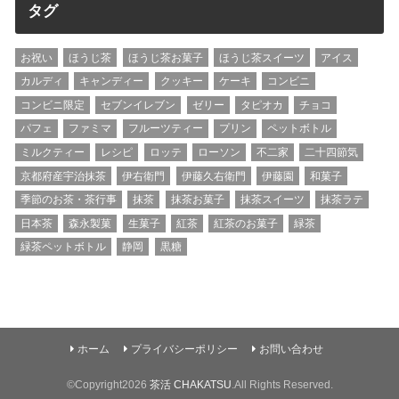
タグ
お祝い
ほうじ茶
ほうじ茶お菓子
ほうじ茶スイーツ
アイス
カルディ
キャンディー
クッキー
ケーキ
コンビニ
コンビニ限定
セブンイレブン
ゼリー
タピオカ
チョコ
パフェ
ファミマ
フルーツティー
プリン
ペットボトル
ミルクティー
レシピ
ロッテ
ローソン
不二家
二十四節気
京都府産宇治抹茶
伊右衛門
伊藤久右衛門
伊藤園
和菓子
季節のお茶・茶行事
抹茶
抹茶お菓子
抹茶スイーツ
抹茶ラテ
日本茶
森永製菓
生菓子
紅茶
紅茶のお菓子
緑茶
緑茶ペットボトル
静岡
黒糖
ホーム
プライバシーポリシー
お問い合わせ
©Copyright2026
茶活 CHAKATSU
.All Rights Reserved.