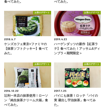
食べてみた。
べてみた。
お茶のデザート
お茶のデザート
2018.6.7
2019.4.23
ケンズカフェ東京×ファミマの
ハーゲンダッツの新作【紅茶ラ
【抹茶ソフトクッキー】食べて
テ】食べてみた！アッサム&ディ
みた。
ンブラ＜期間限定＞
お茶のデザート
お茶のデザート
2016.12.22
2017.1.25
辻利一本店の抹茶使用！ローソ
パイにも抹茶！ロッテ「パイの
ン「純生抹茶クリーム大福」食
実 蔵出し宇治抹茶」食べてみ
べてみた。
た。