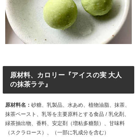
原材料、カロリー『アイスの実 大人
の抹茶ラテ』
原材料名：
砂糖、乳製品、水あめ、植物油脂、抹茶、
抹茶ペースト、乳等を主要原料とする食品 / 乳化剤、
緑茶抽出物、香料、安定剤（増粘多糖類）、甘味料
（スクラロース）、（一部に乳成分を含む）