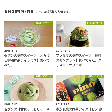
RECOMMEND
こちらの記事も人気です。
お茶のデザート
お茶のデザート
2018.6.12
2019.12.19
セブンの抹茶スイーツ【とろけ
ファミマの抹茶スイーツ【抹茶
る宇治抹茶ティラミス】食べて
のモンブラン】食べてみた。ク
みた。
リスマスツリーが…
お茶のデザート
お茶のデザート
2018.3.23
2019.3.28
セブンの【甘食しっとりケーキ
森永乳業の抹茶アイス【ピノ 蔵