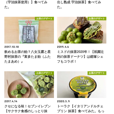
（宇治抹茶使用）】食べてみ
出し熟成 宇治抹茶】食べてみ
た。
た。
お茶のデザート
お茶のデザート
2017.10.18
2019.4.6
飲めるお茶の飴？八女玉露と星
ミスドの抹茶2020年！【祇園辻
野村抹茶の『富多たま飴（ふた
利の抹茶ドーナツ】は鎧塚シェ
たまあめ）』
フもコラボ！
お茶のデザート
お茶のデザート
2017.4.14
2020.5.9
クセになる味！セブンイレブン
トーラク【イタリアンドルチェ
【サクサク食感のしっとり抹
プリン 抹茶】食べてみた。もっ