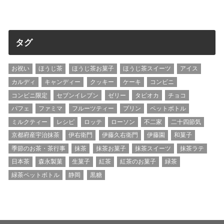
タグ
お祝い
ほうじ茶
ほうじ茶お菓子
ほうじ茶スイーツ
アイス
カルディ
キャンディー
クッキー
ケーキ
コンビニ
コンビニ限定
セブンイレブン
ゼリー
タピオカ
チョコ
パフェ
ファミマ
フルーツティー
プリン
ペットボトル
ミルクティー
レシピ
ロッテ
ローソン
不二家
二十四節気
京都府産宇治抹茶
伊右衛門
伊藤久右衛門
伊藤園
和菓子
季節のお茶・茶行事
抹茶
抹茶お菓子
抹茶スイーツ
抹茶ラテ
日本茶
森永製菓
生菓子
紅茶
紅茶のお菓子
緑茶
緑茶ペットボトル
静岡
黒糖