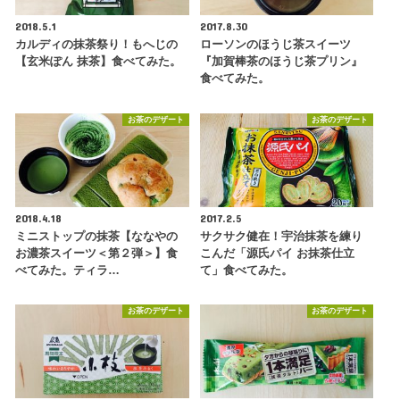
2018.5.1
2017.8.30
カルディの抹茶祭り！もへじの
ローソンのほうじ茶スイーツ
【玄米ぽん 抹茶】食べてみた。
『加賀棒茶のほうじ茶プリン』
食べてみた。
お茶のデザート
お茶のデザート
2018.4.18
2017.2.5
ミニストップの抹茶【ななやの
サクサク健在！宇治抹茶を練り
お濃茶スイーツ＜第２弾＞】食
こんだ「源氏パイ お抹茶仕立
べてみた。ティラ…
て」食べてみた。
お茶のデザート
お茶のデザート