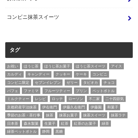
コンビニ抹茶スイーツ
タグ
お祝い
ほうじ茶
ほうじ茶お菓子
ほうじ茶スイーツ
アイス
カルディ
キャンディー
クッキー
ケーキ
コンビニ
コンビニ限定
セブンイレブン
ゼリー
タピオカ
チョコ
パフェ
ファミマ
フルーツティー
プリン
ペットボトル
ミルクティー
レシピ
ロッテ
ローソン
不二家
二十四節気
京都府産宇治抹茶
伊右衛門
伊藤久右衛門
伊藤園
和菓子
季節のお茶・茶行事
抹茶
抹茶お菓子
抹茶スイーツ
抹茶ラテ
日本茶
森永製菓
生菓子
紅茶
紅茶のお菓子
緑茶
緑茶ペットボトル
静岡
黒糖