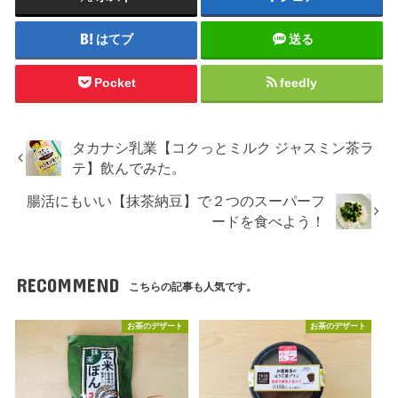
はてブ
送る
Pocket
feedly
タカナシ乳業【コクっとミルク ジャスミン茶ラ
テ】飲んでみた。
腸活にもいい【抹茶納豆】で２つのスーパーフ
ードを食べよう！
RECOMMEND
こちらの記事も人気です。
お茶のデザート
お茶のデザート