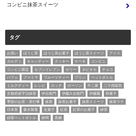
コンビニ抹茶スイーツ
タグ
お祝い
ほうじ茶
ほうじ茶お菓子
ほうじ茶スイーツ
アイス
カルディ
キャンディー
クッキー
ケーキ
コンビニ
コンビニ限定
セブンイレブン
ゼリー
タピオカ
チョコ
パフェ
ファミマ
フルーツティー
プリン
ペットボトル
ミルクティー
レシピ
ロッテ
ローソン
不二家
二十四節気
京都府産宇治抹茶
伊右衛門
伊藤久右衛門
伊藤園
和菓子
季節のお茶・茶行事
抹茶
抹茶お菓子
抹茶スイーツ
抹茶ラテ
日本茶
森永製菓
生菓子
紅茶
紅茶のお菓子
緑茶
緑茶ペットボトル
静岡
黒糖