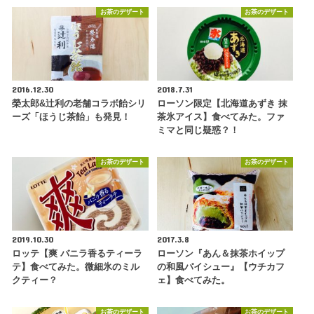
お茶のデザート
お茶のデザート
2016.12.30
2018.7.31
榮太郎&辻利の老舗コラボ飴シリ
ローソン限定【北海道あずき 抹
ーズ「ほうじ茶飴」も発見！
茶氷アイス】食べてみた。ファ
ミマと同じ疑惑？！
お茶のデザート
お茶のデザート
2019.10.30
2017.3.8
ロッテ【爽 バニラ香るティーラ
ローソン『あん＆抹茶ホイップ
テ】食べてみた。微細氷のミル
の和風パイシュー』【ウチカフ
クティー？
ェ】食べてみた。
お茶のデザート
お茶のデザート