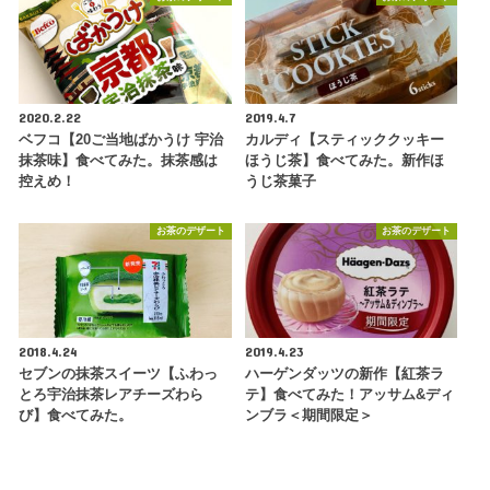
2020.2.22
2019.4.7
ベフコ【20ご当地ばかうけ 宇治
カルディ【スティッククッキー
抹茶味】食べてみた。抹茶感は
ほうじ茶】食べてみた。新作ほ
控えめ！
うじ茶菓子
お茶のデザート
お茶のデザート
2018.4.24
2019.4.23
セブンの抹茶スイーツ【ふわっ
ハーゲンダッツの新作【紅茶ラ
とろ宇治抹茶レアチーズわら
テ】食べてみた！アッサム&ディ
び】食べてみた。
ンブラ＜期間限定＞