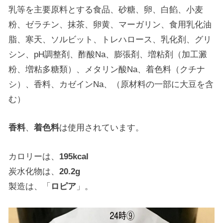
乳等を主要原料とする食品、砂糖、卵、白餡、小麦
粉、ゼラチン、抹茶、卵黄、マーガリン、食用乳化油
脂、寒天、ソルビット、トレハロース、乳化剤、グリ
シン、pH調整剤、酢酸Na、膨張剤、増粘剤（加工澱
粉、増粘多糖類）、メタリン酸Na、着色料（クチナ
シ）、香料、カゼインNa、（原材料の一部に大豆を含
む）
香料
、
着色料
は使用されています。
カロリーは、
195kcal
炭水化物は、
20.2g
製造は、「
ロピア
」。