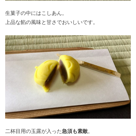
生菓子の中にはこしあん。
上品な餡の風味と甘さでおいしいです。
二杯目用の玉露が入った
急須も素敵
。