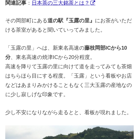
関連記事
：
日本茶の三大銘茶とは？
その岡部町にある
道の駅『玉露の里』
にお茶がいただ
ける茶室があると聞いていってみました。
「玉露の里」へは、新東名高速の
藤枝岡部ICから10
分
、東名高速の焼津ICから20分程度。
高速を降りて玉露の里に向けて道を走ってみても茶畑
はちらほら目にする程度。「玉露」という看板やお店
などはあまりみかけることもなく三大玉露の産地なの
に少し寂しげな印象です。
少し不安になりながら走るとと、看板が現れました。