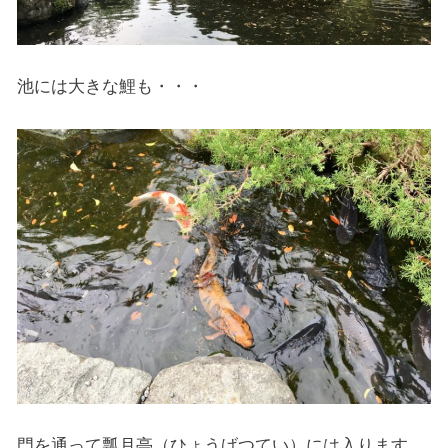
池には大きな鯉も・・・
門を通って瓢月亭（ひょうげつてい）には入ります。