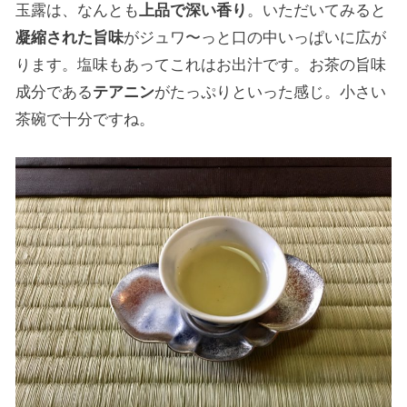
玉露は、なんとも
上品で深い香り
。いただいてみると
凝縮された旨味
がジュワ〜っと口の中いっぱいに広が
ります。塩味もあってこれはお出汁です。お茶の旨味
成分である
テアニン
がたっぷりといった感じ。小さい
茶碗で十分ですね。