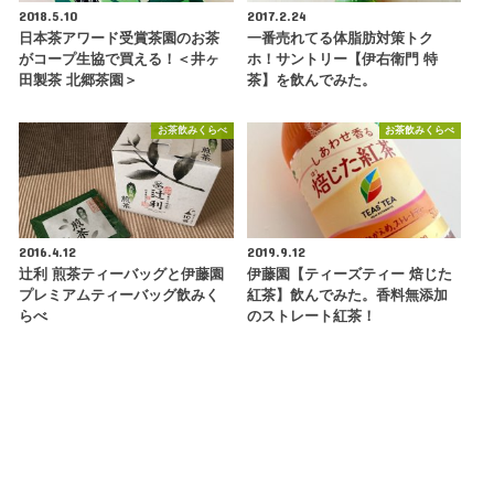
2018.5.10
2017.2.24
日本茶アワード受賞茶園のお茶
一番売れてる体脂肪対策トク
がコープ生協で買える！＜井ヶ
ホ！サントリー【伊右衛門 特
田製茶 北郷茶園＞
茶】を飲んでみた。
お茶飲みくらべ
お茶飲みくらべ
2016.4.12
2019.9.12
辻利 煎茶ティーバッグと伊藤園
伊藤園【ティーズティー 焙じた
プレミアムティーバッグ飲みく
紅茶】飲んでみた。香料無添加
らべ
のストレート紅茶！