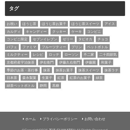
タグ
お祝い
ほうじ茶
ほうじ茶お菓子
ほうじ茶スイーツ
アイス
カルディ
キャンディー
クッキー
ケーキ
コンビニ
コンビニ限定
セブンイレブン
ゼリー
タピオカ
チョコ
パフェ
ファミマ
フルーツティー
プリン
ペットボトル
ミルクティー
レシピ
ロッテ
ローソン
不二家
二十四節気
京都府産宇治抹茶
伊右衛門
伊藤久右衛門
伊藤園
和菓子
季節のお茶・茶行事
抹茶
抹茶お菓子
抹茶スイーツ
抹茶ラテ
日本茶
森永製菓
生菓子
紅茶
紅茶のお菓子
緑茶
緑茶ペットボトル
静岡
黒糖
ホーム
プライバシーポリシー
お問い合わせ