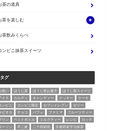
お茶の道具
お茶を楽しむ
お茶飲みくらべ
コンビニ抹茶スイーツ
タグ
お祝い
ほうじ茶
ほうじ茶お菓子
ほうじ茶スイーツ
アイス
カルディ
キャンディー
クッキー
ケーキ
コンビニ
コンビニ限定
セブンイレブン
ゼリー
タピオカ
チョコ
パフェ
ファミマ
フルーツティー
プリン
ペットボトル
ミルクティー
レシピ
ロッテ
ローソン
不二家
二十四節気
京都府産宇治抹茶