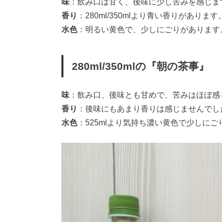
味
：飲み口は甘く、後味に少し苦みを感じま
香り
：280ml/350mlより青い香りがあります
水色
：明るい黄色で、少しにごりがあります
280ml/350mlの『朝の茶事』
味
：飲み口、後味とも甘めで、苦みはほぼ感
香り
：後味にもあまり香りは感じませんでし
水色
：525mlより気持ち濃い黄色で少しに