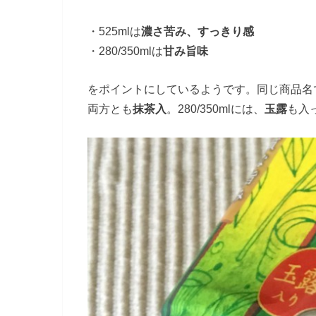
・525mlは
濃さ苦み、すっきり感
・280/350mlは
甘み旨味
をポイントにしているようです。同じ商品名
両方とも
抹茶入
。280/350mlには、
玉露
も入