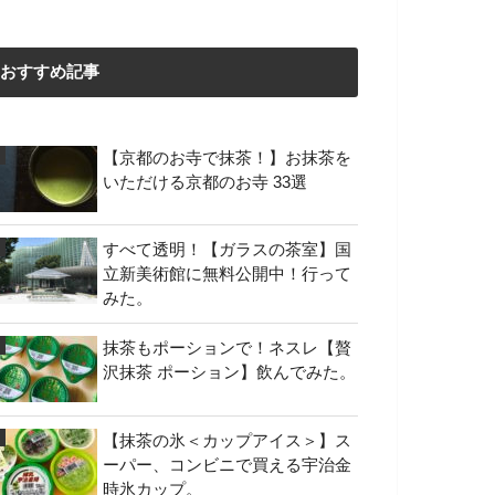
おすすめ記事
【京都のお寺で抹茶！】お抹茶を
いただける京都のお寺 33選
すべて透明！【ガラスの茶室】国
立新美術館に無料公開中！行って
みた。
抹茶もポーションで！ネスレ【贅
沢抹茶 ポーション】飲んでみた。
【抹茶の氷＜カップアイス＞】ス
ーパー、コンビニで買える宇治金
時氷カップ。