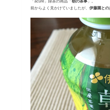
「acure」緑茶の商品「
朝の茶事
」。
前からよく見かけていましたが、
伊藤園との