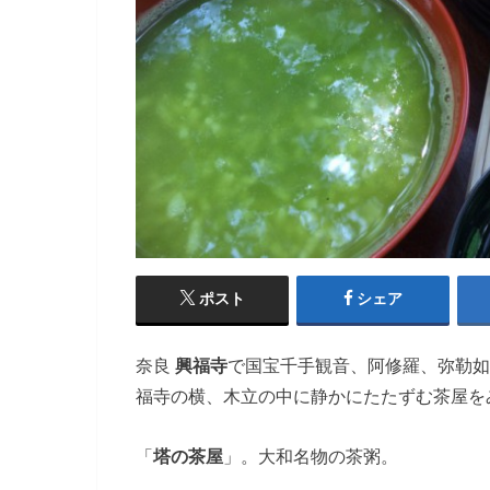
ポスト
シェア
奈良
興福寺
で国宝千手観音、阿修羅、弥勒如
福寺の横、木立の中に静かにたたずむ茶屋を
「
塔の茶屋
」。大和名物の茶粥。