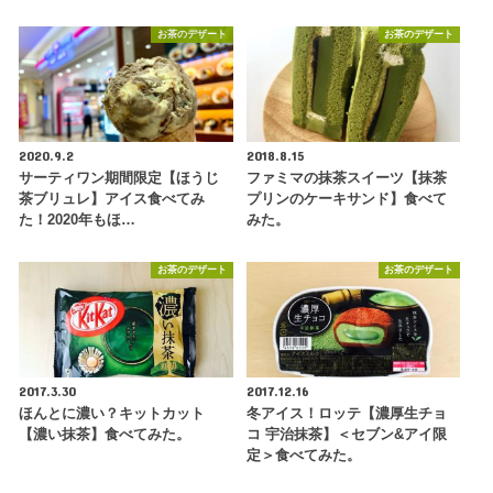
お茶のデザート
お茶のデザート
2020.9.2
2018.8.15
サーティワン期間限定【ほうじ
ファミマの抹茶スイーツ【抹茶
茶ブリュレ】アイス食べてみ
プリンのケーキサンド】食べて
た！2020年もほ…
みた。
お茶のデザート
お茶のデザート
2017.3.30
2017.12.16
ほんとに濃い？キットカット
冬アイス！ロッテ【濃厚生チョ
【濃い抹茶】食べてみた。
コ 宇治抹茶】＜セブン&アイ限
定＞食べてみた。