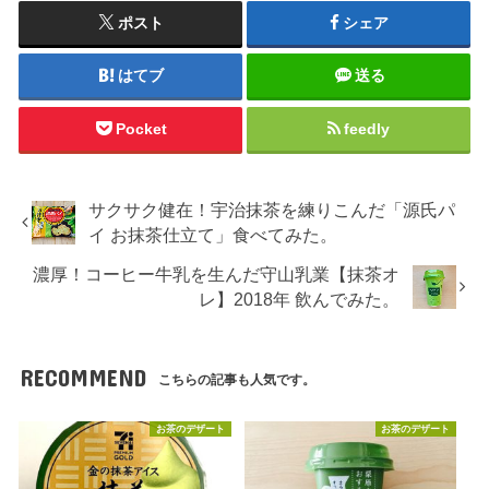
ポスト
シェア
はてブ
送る
Pocket
feedly
サクサク健在！宇治抹茶を練りこんだ「源氏パ
イ お抹茶仕立て」食べてみた。
濃厚！コーヒー牛乳を生んだ守山乳業【抹茶オ
レ】2018年 飲んでみた。
RECOMMEND
こちらの記事も人気です。
お茶のデザート
お茶のデザート