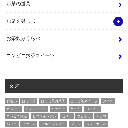
お茶の道具
お茶を楽しむ
お茶飲みくらべ
コンビニ抹茶スイーツ
タグ
お祝い
ほうじ茶
ほうじ茶お菓子
ほうじ茶スイーツ
アイス
カルディ
キャンディー
クッキー
ケーキ
コンビニ
コンビニ限定
セブンイレブン
ゼリー
タピオカ
チョコ
パフェ
ファミマ
フルーツティー
プリン
ペットボトル