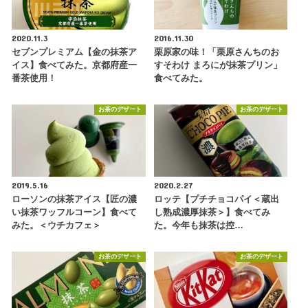
2020.11.3
2016.11.30
セブンプレミアム【金の抹茶ア
栗原家の味！「栗原さんちのお
イス】食べてみた。京都府産一
すそわけ まろにが抹茶プリン」
番茶使用！
食べてみた。
お茶のデザート
お茶のデザート
2019.5.16
2020.2.27
ローソンの抹茶アイス【匠の濃
ロッテ【プチチョコパイ＜蔵出
い抹茶ワッフルコーン】食べて
し熟成濃厚抹茶＞】食べてみ
みた。＜ウチカフェ＞
た。今年も抹茶は控…
お茶のデザート
お茶のデザート