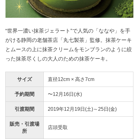
“世界一濃い抹茶ジェラート”で人気の「ななや」を手
がける静岡の老舗茶店「丸七製茶」監修。抹茶ケーキ
とムースの上に抹茶クリームをモンブランのように絞
った抹茶尽くしの大人のための抹茶ケーキ。
サイズ
直径12cm × 高さ7cm
予約期間
〜12月16日(水)
引渡期間
2019年12月19日(土)～25日(金)
販売・引渡場
店頭受取
所