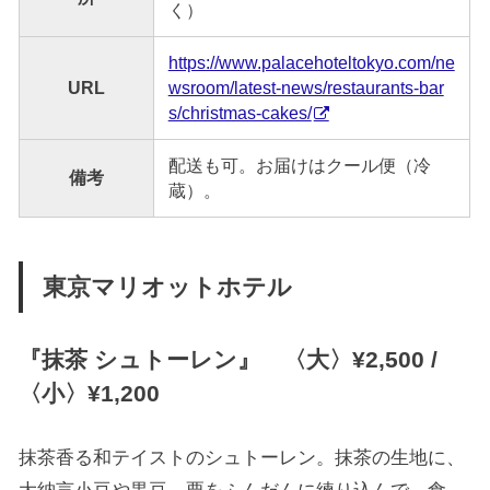
く）
https://www.palacehoteltokyo.com/ne
URL
wsroom/latest-news/restaurants-bar
s/christmas-cakes/
配送も可。お届けはクール便（冷
備考
蔵）。
東京マリオットホテル
『
抹茶 シュトーレン
』 〈大〉¥2,500 /
〈小〉¥1,200
抹茶香る和テイストのシュトーレン。抹茶の生地に、
大納言小豆や黒豆、栗をふんだんに練り込んで、食