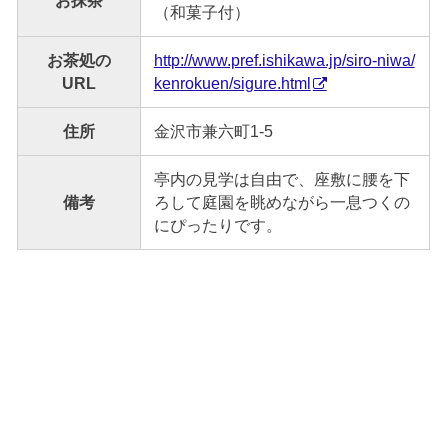
お抹茶
（和菓子付）
お茶処の
http://www.pref.ishikawa.jp/siro-niwa/
URL
kenrokuen/sigure.html
住所
金沢市兼六町1-5
亭内の見学は自由で、座敷に腰を下
備考
ろして庭園を眺めながら一息つくの
にぴったりです。