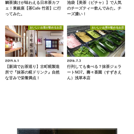
鯛茶漬けが味わえる日本茶カフ
池袋【美茶（ビチャ）】で人気
ェ！東銀座【茶Cafe 竹若】に行
のチーズティー飲んでみた。チ
ってみた。
ーズ濃い！
おいしいお茶が飲めるお店
おいしいお茶が飲めるお店
2019.6.1
2016.7.3
【新潟でお茶巡り】古町糀製造
行列しても食べる？抹茶ジェラ
所で『抹茶の糀ドリンク』自然
ートNO7。壽々喜園（すずきえ
な甘みで栄養満点！
ん）浅草本店