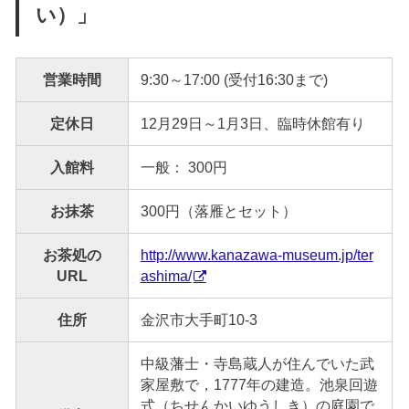
い）」
営業時間
9:30～17:00 (受付16:30まで)
定休日
12月29日～1月3日、臨時休館有り
入館料
一般： 300円
お抹茶
300円（落雁とセット）
お茶処の
http://www.kanazawa-museum.jp/ter
URL
ashima/
住所
金沢市大手町10-3
中級藩士・寺島蔵人が住んでいた武
家屋敷で，1777年の建造。池泉回遊
式（ちせんかいゆうしき）の庭園で