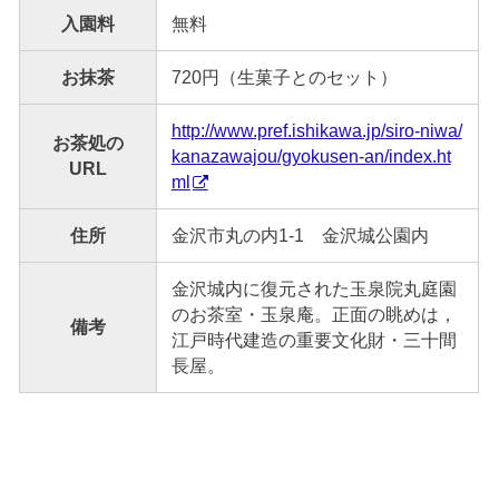
入園料
無料
お抹茶
720円（生菓子とのセット）
http://www.pref.ishikawa.jp/siro-niwa/
お茶処の
kanazawajou/gyokusen-an/index.ht
URL
ml
住所
金沢市丸の内1-1 金沢城公園内
金沢城内に復元された玉泉院丸庭園
のお茶室・玉泉庵。正面の眺めは，
備考
江戸時代建造の重要文化財・三十間
長屋。