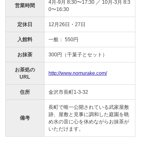
4月-9月 8:30〜17:30 ／ 10月-3月 8:3
営業時間
0〜16:30
定休日
12月26日・27日
入館料
一般： 550円
お抹茶
300円（千菓子とセット）
お茶処の
http://www.nomurake.com/
URL
住所
金沢市長町1-3-32
長町で唯一公開されている武家屋敷
跡、屋敷と見事に調和した庭園を眺
備考
め水の音に心を休めながらお抹茶が
いただけます。