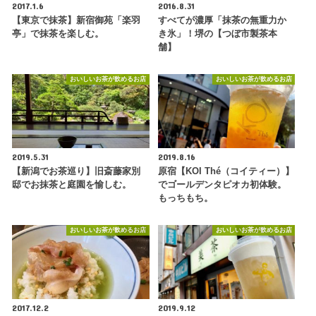
2017.1.6
2016.8.31
【東京で抹茶】新宿御苑「楽羽
すべてが濃厚「抹茶の無重力か
亭」で抹茶を楽しむ。
き氷」！堺の【つぼ市製茶本
舗】
おいしいお茶が飲めるお店
おいしいお茶が飲めるお店
2019.5.31
2019.8.16
【新潟でお茶巡り】旧斎藤家別
原宿【KOI Thé（コイティー）】
邸でお抹茶と庭園を愉しむ。
でゴールデンタピオカ初体験。
もっちもち。
おいしいお茶が飲めるお店
おいしいお茶が飲めるお店
2017.12.2
2019.9.12