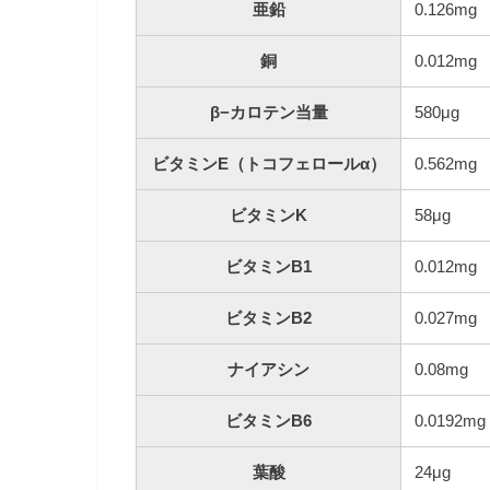
亜鉛
0.126mg
銅
0.012mg
β−カロテン当量
580μg
ビタミンE（トコフェロールα）
0.562mg
ビタミンK
58μg
ビタミンB1
0.012mg
ビタミンB2
0.027mg
ナイアシン
0.08mg
ビタミンB6
0.0192mg
葉酸
24μg