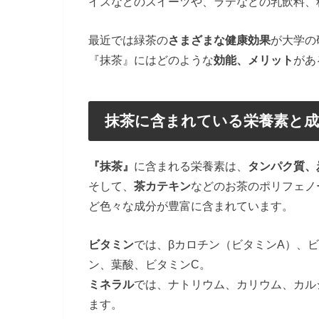
イスなどのスイーツや、ラテなどの乳飲料、
最近では緑茶の
さまざまな健康効果
が大学の
『抹茶』にはどのような
効能、メリット
があ
抹茶に含まれている栄養素と成
『抹茶』
に含まれる栄養素は、
タンパク質、
そして、
茶カテキン
などのお茶のポリフェノ
ど色々な成分が豊富に含まれています。
ビタミン
では、βカロチン（ビタミンA）、ビ
ン、葉酸、ビタミンC。
ミネラル
では、ナトリウム、カリウム、カル
ます。