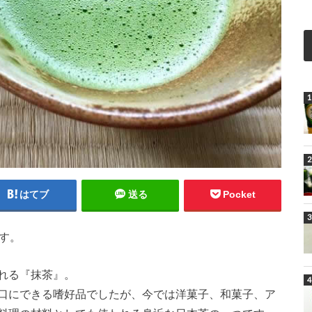
はてブ
送る
Pocket
す。
れる『抹茶』。
口にできる嗜好品でしたが、今では洋菓子、和菓子、ア