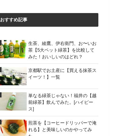
おすすめ記事
生茶、綾鷹、伊右衛門、お〜いお
茶【5大ペット緑茶】を比較して
みた！おいしいのはどれ？
京都駅でお土産に【買える抹茶ス
イーツ！】一覧
単なる緑茶じゃない！福井の【越
前緑茶】飲んでみた。[ハイピー
ス]
煎茶を【コーヒードリッパーで淹
れる】と美味しいのかやってみ