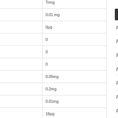
Trmg
0.01 mg
0μg
0
0
0
0.05mg
0.2mg
0.01mg
16μg