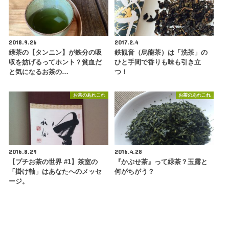
2018.9.26
2017.2.4
緑茶の【タンニン】が鉄分の吸
鉄観音（烏龍茶）は「洗茶」の
収を妨げるってホント？貧血だ
ひと手間で香りも味も引き立
と気になるお茶の…
つ！
お茶のあれこれ
お茶のあれこれ
2016.8.29
2016.4.28
【プチお茶の世界 #1】茶室の
『かぶせ茶』って緑茶？玉露と
「掛け軸」はあなたへのメッセ
何がちがう？
ージ。