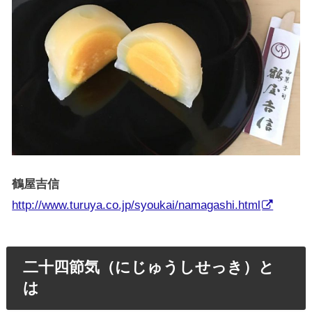
鶴屋吉信
http://www.turuya.co.jp/syoukai/namagashi.html
二十四節気（にじゅうしせっき）と
は