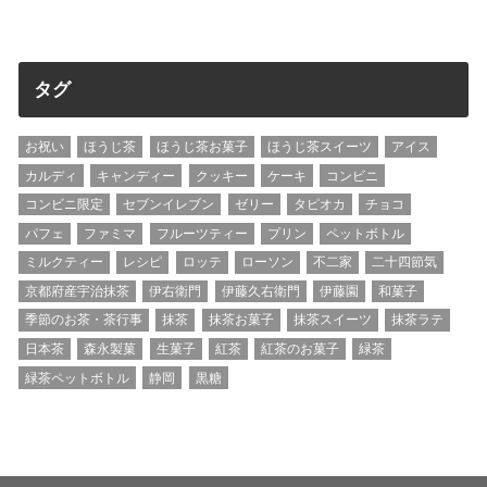
タグ
お祝い
ほうじ茶
ほうじ茶お菓子
ほうじ茶スイーツ
アイス
カルディ
キャンディー
クッキー
ケーキ
コンビニ
コンビニ限定
セブンイレブン
ゼリー
タピオカ
チョコ
パフェ
ファミマ
フルーツティー
プリン
ペットボトル
ミルクティー
レシピ
ロッテ
ローソン
不二家
二十四節気
京都府産宇治抹茶
伊右衛門
伊藤久右衛門
伊藤園
和菓子
季節のお茶・茶行事
抹茶
抹茶お菓子
抹茶スイーツ
抹茶ラテ
日本茶
森永製菓
生菓子
紅茶
紅茶のお菓子
緑茶
緑茶ペットボトル
静岡
黒糖