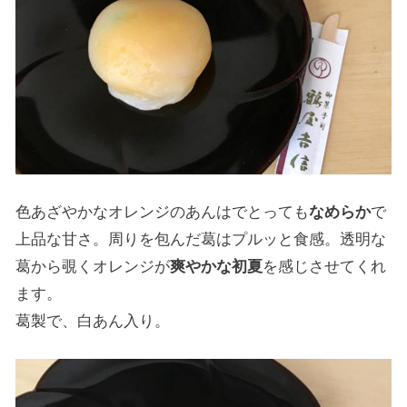
色あざやかなオレンジのあんはでとっても
なめらか
で
上品な甘さ。周りを包んだ葛はプルッと食感。透明な
葛から覗くオレンジが
爽やかな初夏
を感じさせてくれ
ます。
葛製で、白あん入り。