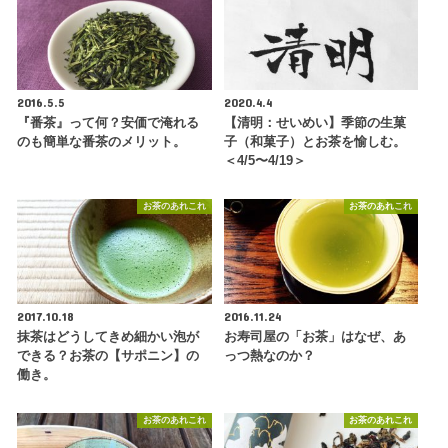
2016.5.5
2020.4.4
『番茶』って何？安価で淹れる
【清明：せいめい】季節の生菓
のも簡単な番茶のメリット。
子（和菓子）とお茶を愉しむ。
＜4/5〜4/19＞
お茶のあれこれ
お茶のあれこれ
2017.10.18
2016.11.24
抹茶はどうしてきめ細かい泡が
お寿司屋の「お茶」はなぜ、あ
できる？お茶の【サポニン】の
っつ熱なのか？
働き。
お茶のあれこれ
お茶のあれこれ