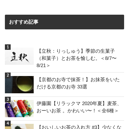
おすすめ記事
【立秋：りっしゅう】季節の生菓子
（和菓子）とお茶を愉しむ。＜8/7〜
8/21＞
【京都のお寺で抹茶！】お抹茶をいた
だける京都のお寺 33選
伊藤園【リラックマ 2020年夏】麦茶、
おーいお茶 。かわいい〜！＜全6種＞
【おいしいお茶の入れ方 #3】少なくな