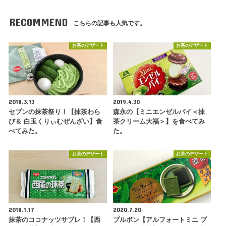
RECOMMEND
こちらの記事も人気です。
お茶のデザート
お茶のデザート
2018.3.13
2019.4.30
セブンの抹茶祭り！【抹茶わら
森永の【ミニエンゼルパイ＜抹
び＆ 白玉くりぃむぜんざい】食
茶クリーム大福＞】を食べてみ
べてみた。
た。
お茶のデザート
お茶のデザート
2018.1.17
2020.7.20
抹茶のココナッツサブレ！【西
ブルボン【アルフォートミニ プ