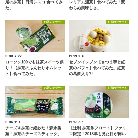
尾の抹茶】日清シスコ 食べてみ
レミアム濃茶】食べてみた！変
た。
わらぬ美味しさ。
お茶のデザート
お茶のデザート
2018.4.27
2019.9.4
ローソン100でも抹茶スイーツ祭
セブンイレブン【さつま芋と紅
り！【抹茶のふんわりオムレッ
茶のパフェ】食べてみた。紅茶
ト】食べてみた。
の葛餅入り?!
お茶のデザート
お茶のデザート
2016.11.1
2017.7.7
チーズ＆抹茶は絶妙だ！森永製
【辻利 抹茶氷フロート】ファミ
菓「抹茶のチーズスティック」
マ限定！2018年も見た目が怖い