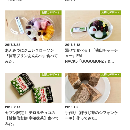
お茶のデザート
お茶のデザート
2017.3.22
2017.8.12
あんみつにジュレ？ローソン
混ぜて食べる！『狭山チャーチ
『抹茶プリンあんみつ』食べて
ャー』FM
みた。
NACK5「GOGOMONZ」&…
お茶のデザート
お茶のデザート
2019.2.13
2018.1.6
セブン限定！ チロルチョコの
手作り【ほうじ茶のシフォンケ
【桔梗信玄餅 宇治抹茶】食べて
ーキ】作ってみた。
みた。