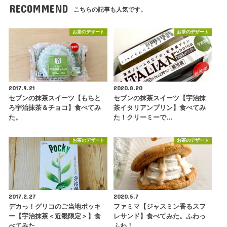
RECOMMEND
こちらの記事も人気です。
お茶のデザート
お茶のデザート
2017.9.21
2020.8.20
セブンの抹茶スイーツ【もちと
セブンの抹茶スイーツ【宇治抹
ろ宇治抹茶＆チョコ】食べてみ
茶イタリアンプリン】食べてみ
た。
た！クリーミーで…
お茶のデザート
お茶のデザート
2017.2.27
2020.5.7
デカっ！グリコのご当地ポッキ
ファミマ【ジャスミン香るスフ
ー【宇治抹茶＜近畿限定＞】食
レサンド】食べてみた。ふわっ
べてみた。
ふわ！