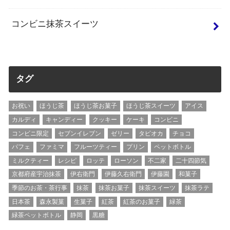
コンビニ抹茶スイーツ
タグ
お祝い
ほうじ茶
ほうじ茶お菓子
ほうじ茶スイーツ
アイス
カルディ
キャンディー
クッキー
ケーキ
コンビニ
コンビニ限定
セブンイレブン
ゼリー
タピオカ
チョコ
パフェ
ファミマ
フルーツティー
プリン
ペットボトル
ミルクティー
レシピ
ロッテ
ローソン
不二家
二十四節気
京都府産宇治抹茶
伊右衛門
伊藤久右衛門
伊藤園
和菓子
季節のお茶・茶行事
抹茶
抹茶お菓子
抹茶スイーツ
抹茶ラテ
日本茶
森永製菓
生菓子
紅茶
紅茶のお菓子
緑茶
緑茶ペットボトル
静岡
黒糖