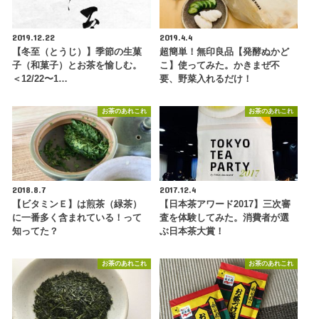
2019.12.22
2019.4.4
【冬至（とうじ）】季節の生菓
超簡単！無印良品【発酵ぬかど
子（和菓子）とお茶を愉しむ。
こ】使ってみた。かきまぜ不
＜12/22〜1…
要、野菜入れるだけ！
お茶のあれこれ
お茶のあれこれ
2018.8.7
2017.12.4
【ビタミンＥ】は煎茶（緑茶）
【日本茶アワード2017】三次審
に一番多く含まれている！って
査を体験してみた。消費者が選
知ってた？
ぶ日本茶大賞！
お茶のあれこれ
お茶のあれこれ