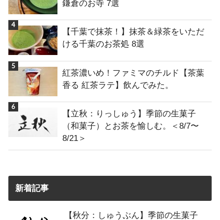
鎌倉のお寺 7選
【千葉で抹茶！】抹茶＆緑茶をいただ
ける千葉のお茶処 8選
紅茶濃いめ！ファミマのチルド【茶葉
香る 紅茶ラテ】飲んでみた。
【立秋：りっしゅう】季節の生菓子
（和菓子）とお茶を愉しむ。＜8/7〜
8/21＞
新着記事
【秋分：しゅうぶん】季節の生菓子