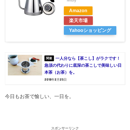
Miuly
Amazon
楽天市場
Yahooショッピング
一人分なら【茶こし】がラクです！
急須の代わりに底深の茶こしで美味しい日
本茶（お茶）を。
2018年2月25日
今日もお茶で愉しい、一日を。
スポンサーリンク