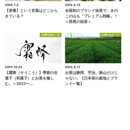
2018.7.2
2016.6.12
【茶番】という言葉はどこから
全国初のブランド抹茶で、きの
きている？
この山も「プレミアム戦略」！
＜西尾の抹茶＞
お茶のあれこれ
お茶のあれこれ
2019.10.24
2016.8.17
【霜降（そうこう）】季節の生
お茶は静岡、宇治、狭山だけじ
菓子（和菓子）とお茶を愉し
ゃない。【日本茶の産地とブラ
む。＜10/23〜…
ンド一覧】