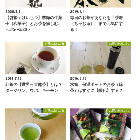
2020.3.5
2019.1.1
【啓蟄：けいちつ】季節の生菓
毎日のお茶があなたを「茶寿
子（和菓子）とお茶を愉しむ。
（ちゃじゅ）」まで元気にす
＜3/5〜3/20＞
る！
お茶のあれこれ
お茶のあれこれ
2019.7.18
2016.5.15
紅茶の【世界三大銘茶】とは？
水筒、保温ポットのお茶（緑
ダージリン、ウバ、キーモン
茶）はすぐに【酸化】する？
お茶のあれこれ
お茶のあれこれ