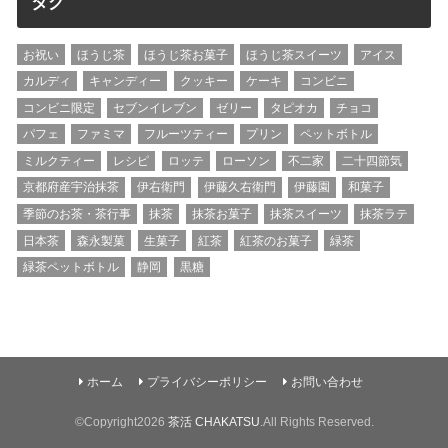
タグ
お祝い
ほうじ茶
ほうじ茶お菓子
ほうじ茶スイーツ
アイス
カルディ
キャンディー
クッキー
ケーキ
コンビニ
コンビニ限定
セブンイレブン
ゼリー
タピオカ
チョコ
パフェ
ファミマ
フルーツティー
プリン
ペットボトル
ミルクティー
レシピ
ロッテ
ローソン
不二家
二十四節気
京都府産宇治抹茶
伊右衛門
伊藤久右衛門
伊藤園
和菓子
季節のお茶・茶行事
抹茶
抹茶お菓子
抹茶スイーツ
抹茶ラテ
日本茶
森永製菓
生菓子
紅茶
紅茶のお菓子
緑茶
緑茶ペットボトル
静岡
黒糖
ホーム
プライバシーポリシー
お問い合わせ
©Copyright2026
茶活 CHAKATSU
.All Rights Reserved.