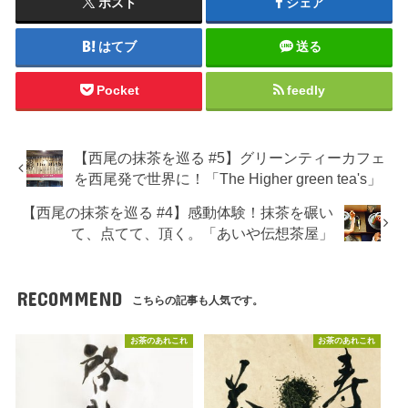
ポスト
シェア
はてブ
送る
Pocket
feedly
【西尾の抹茶を巡る #5】グリーンティーカフェ
を西尾発で世界に！「The Higher green tea's」
【西尾の抹茶を巡る #4】感動体験！抹茶を碾い
て、点てて、頂く。「あいや伝想茶屋」
RECOMMEND
こちらの記事も人気です。
お茶のあれこれ
お茶のあれこれ