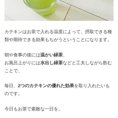
カテキンはお茶で入れる温度によって、摂取できる種
類や期待できる効果もちがうということになります。
朝や食事の後には
温かい緑茶
、
お風呂上がりには
水出し緑茶
などと工夫しながら飲む
ことで、
毎日、
2つのカテキンの優れた効果
を取り入れたいも
のです。
今日もお茶で素敵な一日を。