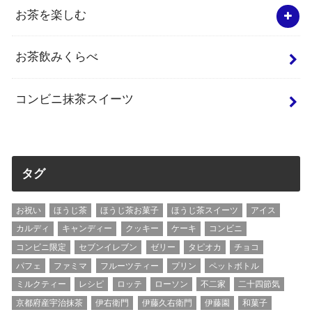
お茶を楽しむ
お茶飲みくらべ
コンビニ抹茶スイーツ
タグ
お祝い
ほうじ茶
ほうじ茶お菓子
ほうじ茶スイーツ
アイス
カルディ
キャンディー
クッキー
ケーキ
コンビニ
コンビニ限定
セブンイレブン
ゼリー
タピオカ
チョコ
パフェ
ファミマ
フルーツティー
プリン
ペットボトル
ミルクティー
レシピ
ロッテ
ローソン
不二家
二十四節気
京都府産宇治抹茶
伊右衛門
伊藤久右衛門
伊藤園
和菓子