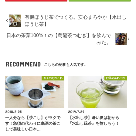
有機ほうじ茶でつくる。安心まろやか【水出し
ほうじ茶】
日本の茶葉100%！の【烏龍茶つむぎ】を飲んで
みた。
RECOMMEND
こちらの記事も人気です。
お茶のあれこれ
お茶のあれこれ
2018.2.25
2019.7.29
一人分なら【茶こし】がラクで
【水出し茶】暑い夏は朝から
す！急須の代わりに底深の茶こ
『水出し緑茶』を愉しもう！
しで美味しい日本…