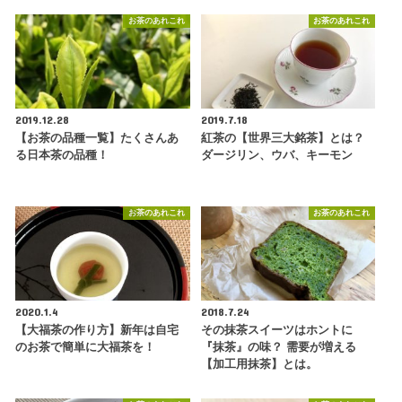
お茶のあれこれ
お茶のあれこれ
2019.12.28
2019.7.18
【お茶の品種一覧】たくさんあ
紅茶の【世界三大銘茶】とは？
る日本茶の品種！
ダージリン、ウバ、キーモン
お茶のあれこれ
お茶のあれこれ
2020.1.4
2018.7.24
【大福茶の作り方】新年は自宅
その抹茶スイーツはホントに
のお茶で簡単に大福茶を！
『抹茶』の味？ 需要が増える
【加工用抹茶】とは。