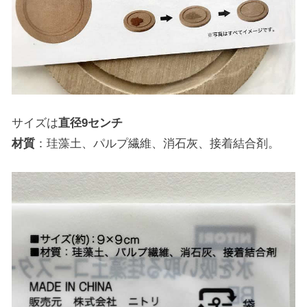
サイズは
直径9センチ
材質
：珪藻土、パルプ繊維、消石灰、接着結合剤。