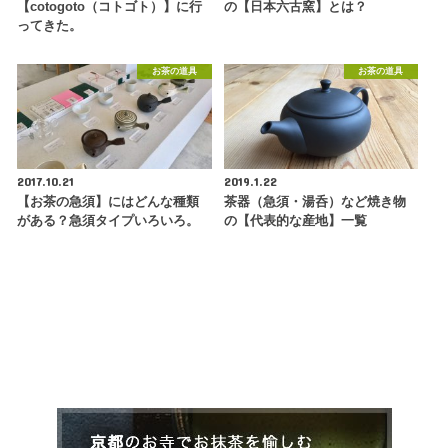
【cotogoto（コトゴト）】に行
の【日本六古窯】とは？
ってきた。
お茶の道具
お茶の道具
2017.10.21
2019.1.22
【お茶の急須】にはどんな種類
茶器（急須・湯呑）など焼き物
がある？急須タイプいろいろ。
の【代表的な産地】一覧