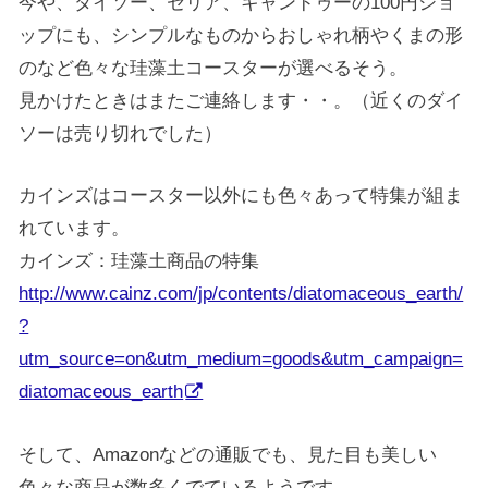
今や、ダイソー、セリア、キャンドゥーの100円ショ
ップにも、シンプルなものからおしゃれ柄やくまの形
のなど色々な珪藻土コースターが選べるそう。
見かけたときはまたご連絡します・・。（近くのダイ
ソーは売り切れでした）
カインズはコースター以外にも色々あって特集が組ま
れています。
カインズ：珪藻土商品の特集
http://www.cainz.com/jp/contents/diatomaceous_earth/
?
utm_source=on&utm_medium=goods&utm_campaign=
diatomaceous_earth
そして、Amazonなどの通販でも、見た目も美しい
色々な商品が数多くでているようです。