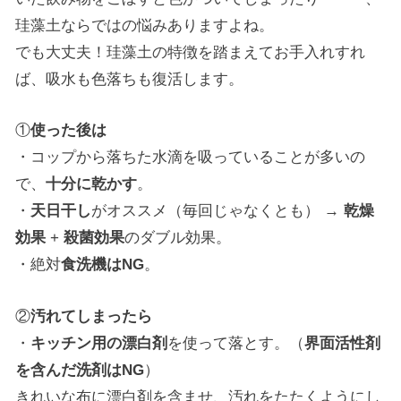
珪藻土ならではの悩みありますよね。
でも大丈夫！珪藻土の特徴を踏まえてお手入れすれ
ば、吸水も色落ちも復活します。
①
使った後は
・コップから落ちた水滴を吸っていることが多いの
で、
十分に乾かす
。
・
天日干し
がオススメ（毎回じゃなくとも） →
乾燥
効果
+
殺菌効果
のダブル効果。
・絶対
食洗機はNG
。
②
汚れてしまったら
・
キッチン用の漂白剤
を使って落とす。（
界面活性剤
を含んだ洗剤はNG
）
きれいな布に漂白剤を含ませ、汚れをたたくようにし