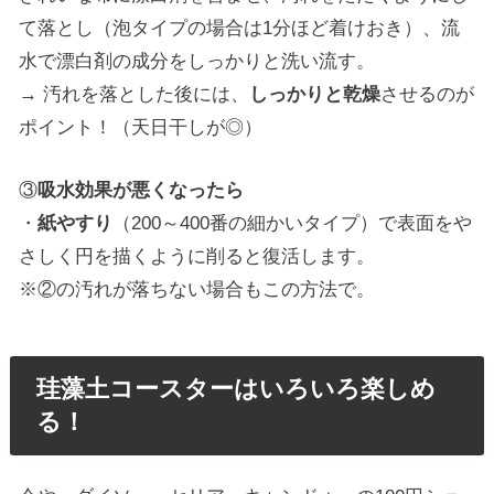
て落とし（泡タイプの場合は1分ほど着けおき）、流
水で漂白剤の成分をしっかりと洗い流す。
→ 汚れを落とした後には、
しっかりと乾燥
させるのが
ポイント！（天日干しが◎）
③
吸水効果が悪くなったら
・
紙やすり
（200～400番の細かいタイプ）で表面をや
さしく円を描くように削ると復活します。
※②の汚れが落ちない場合もこの方法で。
珪藻土コースターはいろいろ楽しめ
る！