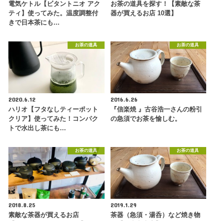
電気ケトル【ビタントニオ アク
お茶の道具を探す！【素敵な茶
ティ】使ってみた。温度調整付
器が買えるお店 10選】
きで日本茶にも…
お茶の道具
お茶の道具
2020.6.12
2016.6.26
ハリオ【フタなしティーポット
『信楽焼 』古谷浩一さんの粉引
クリア】使ってみた！コンパク
の急須でお茶を愉しむ。
トで水出し茶にも…
お茶の道具
お茶の道具
2018.8.25
2019.1.29
素敵な茶器が買えるお店
茶器（急須・湯呑）など焼き物