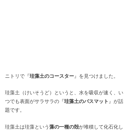
ニトリで『
珪藻土のコースター
』を見つけました。
珪藻土（けいそうど）というと、水を吸収が速く、い
つでも表面がサラサラの『
珪藻土のバスマット
』が話
題です。
珪藻土は珪藻という
藻の一種の殻
が堆積して化石化し