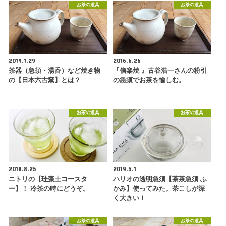
お茶の道具
お茶の道具
2019.1.29
2016.6.26
茶器（急須・湯呑）など焼き物
『信楽焼 』古谷浩一さんの粉引
の【日本六古窯】とは？
の急須でお茶を愉しむ。
お茶の道具
お茶の道具
2018.8.25
2019.5.1
ニトリの【珪藻土コースタ
ハリオの透明急須【茶茶急須 ふ
ー】！ 冷茶の時にどうぞ。
かみ】使ってみた。茶こしが深
く大きい！
お茶の道具
お茶の道具