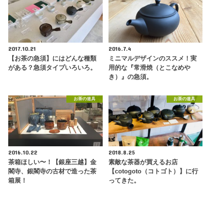
2017.10.21
2016.7.4
【お茶の急須】にはどんな種類
ミニマルデザインのススメ！実
がある？急須タイプいろいろ。
用的な『常滑焼（とこなめや
き）』の急須。
お茶の道具
お茶の道具
2016.10.22
2018.8.25
茶箱ほしい〜！【銀座三越】金
素敵な茶器が買えるお店
閣寺、銀閣寺の古材で造った茶
【cotogoto（コトゴト）】に行
箱展！
ってきた。