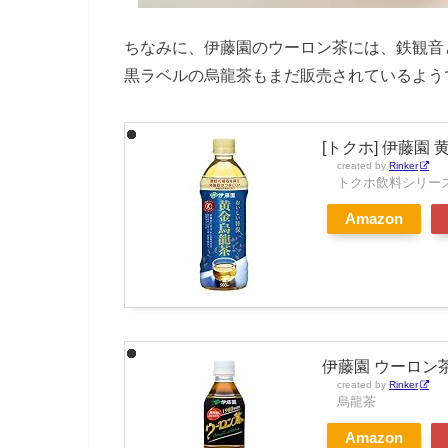
ちなみに、伊藤園のウーロン茶には、鉄観音
黒ラベルの烏龍茶もまだ販売されているよう
[トクホ] 伊藤園 黄
created by
Rinker
トクホ飲料シリー
Amazon
伊藤園 ウーロン茶 
created by
Rinker
烏龍茶
Amazon