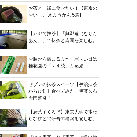
お茶と一緒に食べたい！【東京の
おいしい 水ようかん 5選】
【京都で抹茶】「無鄰菴（むりん
あん）」で抹茶と庭園を楽しむ。
お腹から温まるよ〜！寒～い日は
桂花園の「くず茶」と葛湯。
セブンの抹茶スイーツ【宇治抹茶
わらび餅】食べてみた。伊藤久右
衛門監修！
【廚菓子くろぎ】東京大学で本わ
らび餅と隈研吾の建築を愉しむ。