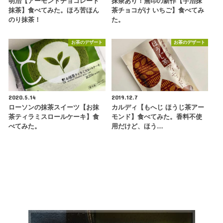
明治【アーモンドチョコレート
抹茶あり！無印の新作【宇治抹
抹茶】食べてみた。ほろ苦ほん
茶チョコがけ いちご】食べてみ
のり抹茶！
た。
お茶のデザート
お茶のデザート
2020.5.14
2019.12.7
ローソンの抹茶スイーツ【お抹
カルディ【もへじ ほうじ茶アー
茶ティラミスロールケーキ】食
モンド】食べてみた。香料不使
べてみた。
用だけど、ほう…