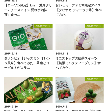
2016.12.5
2018.8.2
【ローソン限定】kiri 「濃厚クリ
おいしっ！ファミマ限定アイス
ームチーズアイス 隠れ宇治抹
【タピオカ ティーラテ氷】食べ
茶」食べ…
てみた。
お茶のデザート
お茶のデザート
2019.3.19
2018.11.2
ダノンビオ【ジャスミン オレン
ミニストップの紅茶スイーツ
ジ風味】食べてみた。茶葉とヨ
【無限ミルクティープリン】食
ーグルトがコラ…
べてみた。
お茶のデザート
お茶のデザート
2019.9.26
2016.9.21