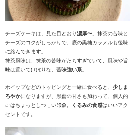
チーズケーキは、見た目どおり
濃厚〜
。抹茶の苦味と
チーズのコクがしっかりで、底の黒糖カラメルも後味
に絡んできます。
抹茶風味は、抹茶の苦味がたちすぎていて、風味や旨
味は置いてけぼりな、
苦味強い系
。
ホイップなどのトッピングと一緒に食べると、
少しま
ろやか
になりますが、黒蜜の甘さも加わって、個人的
にはちょっとしつこい印象。
くるみの食感
はいいアク
セントです。