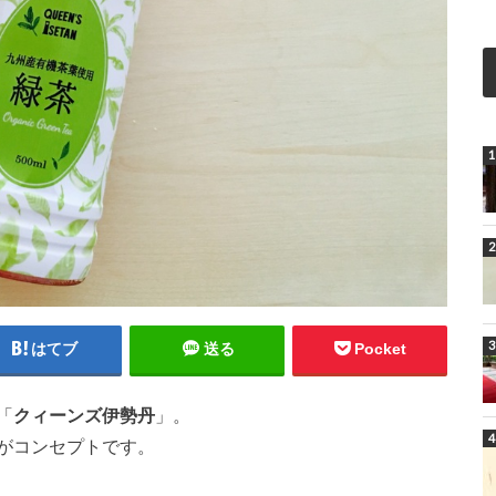
はてブ
送る
Pocket
「
クィーンズ伊勢丹
」。
がコンセプトです。