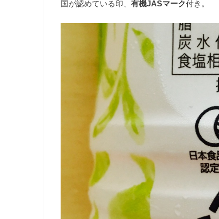
国が認めている印、
有機JASマーク
付き。