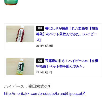
香ばしさが最高！丸八製茶場【加賀
棒茶】のペット茶飲んでみた。[ハイピー
ス]
2016年8月31日
玉露級の甘さ！ハイピースの【有機
宇治茶】ペット茶を飲んでみた。
2016年9月1日
ハイピース：盛田株式会社
http://moritakk.com/products/brand/hipeace