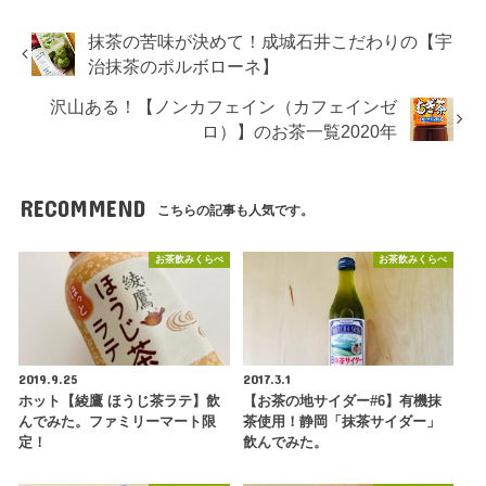
抹茶の苦味が決めて！成城石井こだわりの【宇
治抹茶のポルボローネ】
沢山ある！【ノンカフェイン（カフェインゼ
ロ）】のお茶一覧2020年
RECOMMEND
こちらの記事も人気です。
お茶飲みくらべ
お茶飲みくらべ
2019.9.25
2017.3.1
ホット【綾鷹 ほうじ茶ラテ】飲
【お茶の地サイダー#6】有機抹
んでみた。ファミリーマート限
茶使用！静岡「抹茶サイダー」
定！
飲んでみた。