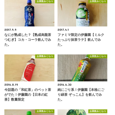
お茶飲みくらべ
お茶飲みくらべ
2017.9.9
2017.4.1
なにが熟成した？【熟成烏龍茶
ファミマ限定の伊藤園【ミルク
つむぎ】コカ・コーラ飲んでみ
たっぷり抹茶ラテ】飲んでみ
た。
た。
お茶飲みくらべ
お茶飲みくらべ
2016.8.19
2016.6.30
今話題の「和紅茶」のペット茶
純にごり系！伊藤園【本格にご
がでた！伊藤園の【日本の紅
り緑茶 ぞっこん】を飲んでみ
茶】数量限定
た。
お茶飲みくらべ
お茶飲みくらべ