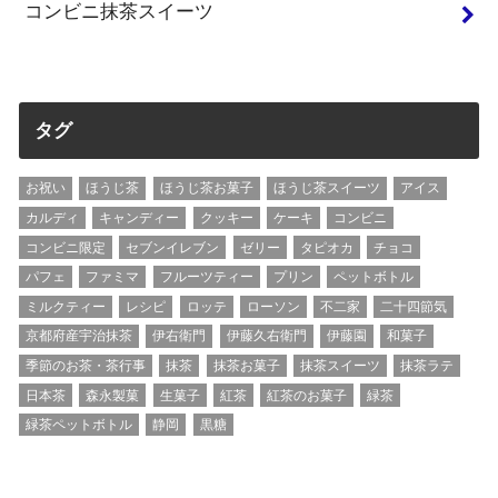
コンビニ抹茶スイーツ
タグ
お祝い
ほうじ茶
ほうじ茶お菓子
ほうじ茶スイーツ
アイス
カルディ
キャンディー
クッキー
ケーキ
コンビニ
コンビニ限定
セブンイレブン
ゼリー
タピオカ
チョコ
パフェ
ファミマ
フルーツティー
プリン
ペットボトル
ミルクティー
レシピ
ロッテ
ローソン
不二家
二十四節気
京都府産宇治抹茶
伊右衛門
伊藤久右衛門
伊藤園
和菓子
季節のお茶・茶行事
抹茶
抹茶お菓子
抹茶スイーツ
抹茶ラテ
日本茶
森永製菓
生菓子
紅茶
紅茶のお菓子
緑茶
緑茶ペットボトル
静岡
黒糖