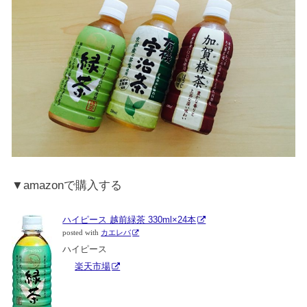
▼amazonで購入する
ハイピース 越前緑茶 330ml×24本
posted with
カエレバ
ハイピース
楽天市場