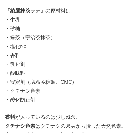
「綾鷹抹茶ラテ」
の原材料は、
・牛乳
・砂糖
・緑茶（宇治茶抹茶）
・塩化Na
・香料
・乳化剤
・酸味料
・安定剤（増粘多糖類、CMC）
・クチナシ色素
・酸化防止剤
香料
が入っているのは少し残念。
クチナシ色素
はクチナシの果実から摂った天然色素。