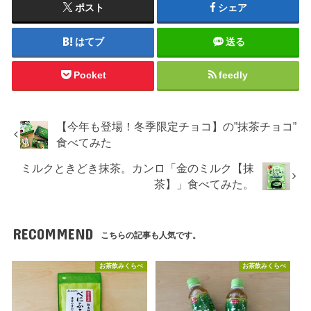
ポスト
シェア
はてブ
送る
Pocket
feedly
【今年も登場！冬季限定チョコ】の”抹茶チョコ”
食べてみた
ミルクときどき抹茶。カンロ「金のミルク【抹
茶】」食べてみた。
RECOMMEND
こちらの記事も人気です。
お茶飲みくらべ
お茶飲みくらべ