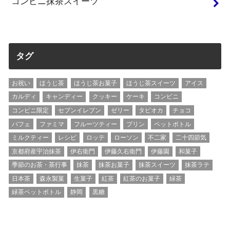
コンビニ抹茶スイーツ
タグ
お祝い
ほうじ茶
ほうじ茶お菓子
ほうじ茶スイーツ
アイス
カルディ
キャンディー
クッキー
ケーキ
コンビニ
コンビニ限定
セブンイレブン
ゼリー
タピオカ
チョコ
パフェ
ファミマ
フルーツティー
プリン
ペットボトル
ミルクティー
レシピ
ロッテ
ローソン
不二家
二十四節気
京都府産宇治抹茶
伊右衛門
伊藤久右衛門
伊藤園
和菓子
季節のお茶・茶行事
抹茶
抹茶お菓子
抹茶スイーツ
抹茶ラテ
日本茶
森永製菓
生菓子
紅茶
紅茶のお菓子
緑茶
緑茶ペットボトル
静岡
黒糖