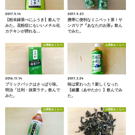
2017.9.14
2017.9.23
【粉末緑茶べにふうき】飲んで
携帯に便利なミニペット茶！サ
みた。花粉症にもいいメチル化
ンガリア『あなたのお茶』飲ん
カテキンが摂れる…
でみた。
お茶飲みくらべ
お茶飲みくらべ
2016.11.14
2017.3.24
ブリックパックはさっぱり味。
味は変わった？新しくなった
明治「辻利・抹茶ラテ」飲んで
【綾鷹（あやたか）】飲んでみ
みた。
た。
お茶飲みくらべ
お茶飲みくらべ