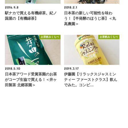
2016.9.8
2018.2.1
駅ナカで買える有機緑茶。紀ノ
日本茶の新しい可能性を味わ
国屋の【有機緑茶】
う！【半発酵のほうじ茶】＜丸
高農園＞
お茶飲みくらべ
お茶飲みくらべ
2018.5.10
2019.3.17
日本茶アワード受賞茶園のお茶
伊藤園【リラックスジャスミン
がコープ生協で買える！＜井ヶ
ティー ファーストクラス】飲ん
田製茶 北郷茶園＞
でみた。コンビ…