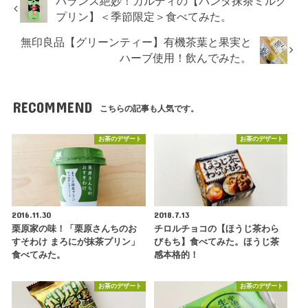
バランス絶妙！カルディの【パンダ抹茶ミルク
プリン】＜季節限定＞食べてみた。
無印良品【グリーンティー】有機茶葉と果実と
ハーブ使用！飲んでみた。
RECOMMEND
こちらの記事も人気です。
お茶のデザート
お茶のデザート
2016.11.30
2018.7.13
栗原家の味！「栗原さんちのお
チロルチョコの【ほうじ茶わら
すそわけ まろにが抹茶プリン」
びもち】食べてみた。ほうじ茶
食べてみた。
感本格的！
お茶のデザート
お茶のデザート