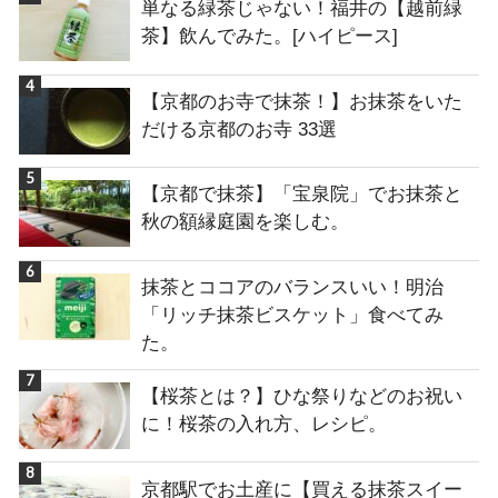
単なる緑茶じゃない！福井の【越前緑
茶】飲んでみた。[ハイピース]
【京都のお寺で抹茶！】お抹茶をいた
だける京都のお寺 33選
【京都で抹茶】「宝泉院」でお抹茶と
秋の額縁庭園を楽しむ。
抹茶とココアのバランスいい！明治
「リッチ抹茶ビスケット」食べてみ
た。
【桜茶とは？】ひな祭りなどのお祝い
に！桜茶の入れ方、レシピ。
京都駅でお土産に【買える抹茶スイー