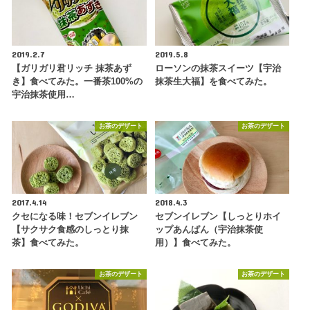
2019.2.7
2019.5.8
【ガリガリ君リッチ 抹茶あず
ローソンの抹茶スイーツ【宇治
き】食べてみた。一番茶100%の
抹茶生大福】を食べてみた。
宇治抹茶使用…
お茶のデザート
お茶のデザート
2017.4.14
2018.4.3
クセになる味！セブンイレブン
セブンイレブン【しっとりホイ
【サクサク食感のしっとり抹
ップあんぱん（宇治抹茶使
茶】食べてみた。
用）】食べてみた。
お茶のデザート
お茶のデザート