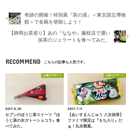
奇跡の開催！特別展『茶の湯』＜東京国立博物
館＞で名碗を堪能しよう！
【静岡お茶巡り】あの『ななや』藤枝店で濃い
抹茶のジェラートを食べてみた。
RECOMMEND
こちらの記事も人気です。
お茶のデザート
お茶のデザート
2017.8.30
2017.7.11
セブンのほうじ茶スイーツ『ほ
【あいすまんじゅう 八女抹茶】
うじ茶の生ガトーショコラ』食
ファミマ限定は『もち入り』だ
べてみた。
ぁ！丸永製菓。