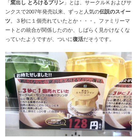
「
窯出し とろけるプリン
」とは、サークルＫおよびサ
ンクスで2007年発売以来、ずっと人気の
伝説のスイー
ツ
。３秒に１個売れていたとか・・・。ファミリーマ
ートとの統合が関係したのか、しばらく見かけなくな
っていたようですが、ついに
復活
だそうです。