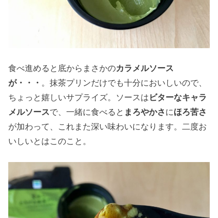
食べ進めると底からまさかの
カラメルソース
が・・・
。抹茶プリンだけでも十分においしいので、
ちょっと嬉しいサプライズ。ソースは
ビターなキャラ
メルソース
で、一緒に食べると
まろやかさ
に
ほろ苦さ
が加わって、これまた深い味わいになります。二度お
いしいとはこのこと。