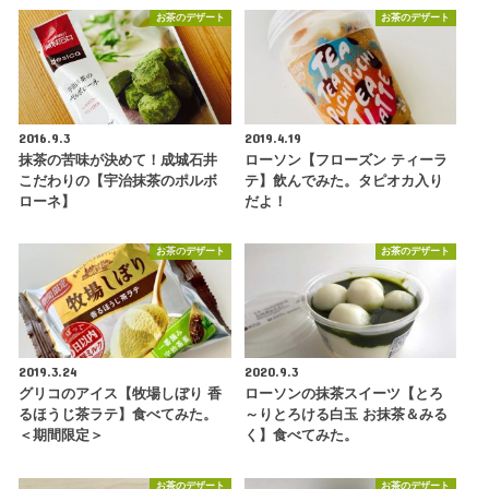
お茶のデザート
お茶のデザート
2016.9.3
2019.4.19
抹茶の苦味が決めて！成城石井
ローソン【フローズン ティーラ
こだわりの【宇治抹茶のポルボ
テ】飲んでみた。タピオカ入り
ローネ】
だよ！
お茶のデザート
お茶のデザート
2019.3.24
2020.9.3
グリコのアイス【牧場しぼり 香
ローソンの抹茶スイーツ【とろ
るほうじ茶ラテ】食べてみた。
～りとろける白玉 お抹茶＆みる
＜期間限定＞
く】食べてみた。
お茶のデザート
お茶のデザート