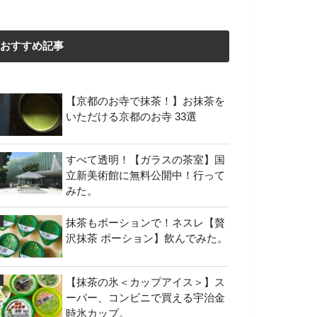
おすすめ記事
【京都のお寺で抹茶！】お抹茶を
いただける京都のお寺 33選
すべて透明！【ガラスの茶室】国
立新美術館に無料公開中！行って
みた。
抹茶もポーションで！ネスレ【贅
沢抹茶 ポーション】飲んでみた。
【抹茶の氷＜カップアイス＞】ス
ーパー、コンビニで買える宇治金
時氷カップ。