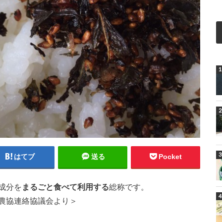
はてブ
送る
Pocket
成分を
まるごと食べて利用する
総称です。
農協連絡協議会より＞