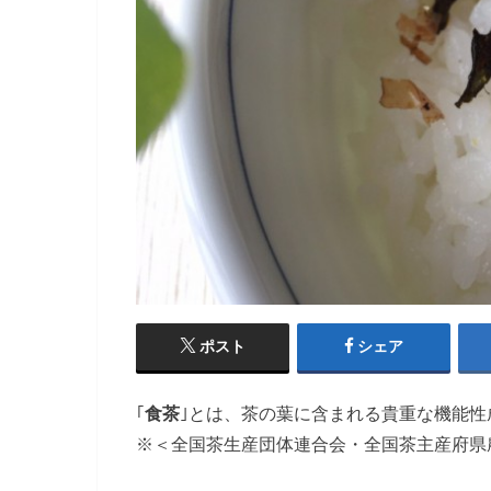
ポスト
シェア
｢
食茶
｣とは、茶の葉に含まれる貴重な機能性
※＜全国茶生産団体連合会・全国茶主産府県