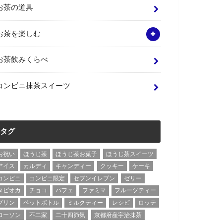
お茶の道具
お茶を楽しむ
お茶飲みくらべ
コンビニ抹茶スイーツ
タグ
お祝い
ほうじ茶
ほうじ茶お菓子
ほうじ茶スイーツ
アイス
カルディ
キャンディー
クッキー
ケーキ
コンビニ
コンビニ限定
セブンイレブン
ゼリー
タピオカ
チョコ
パフェ
ファミマ
フルーツティー
プリン
ペットボトル
ミルクティー
レシピ
ロッテ
ローソン
不二家
二十四節気
京都府産宇治抹茶