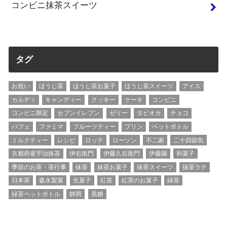
コンビニ抹茶スイーツ
タグ
お祝い
ほうじ茶
ほうじ茶お菓子
ほうじ茶スイーツ
アイス
カルディ
キャンディー
クッキー
ケーキ
コンビニ
コンビニ限定
セブンイレブン
ゼリー
タピオカ
チョコ
パフェ
ファミマ
フルーツティー
プリン
ペットボトル
ミルクティー
レシピ
ロッテ
ローソン
不二家
二十四節気
京都府産宇治抹茶
伊右衛門
伊藤久右衛門
伊藤園
和菓子
季節のお茶・茶行事
抹茶
抹茶お菓子
抹茶スイーツ
抹茶ラテ
日本茶
森永製菓
生菓子
紅茶
紅茶のお菓子
緑茶
緑茶ペットボトル
静岡
黒糖