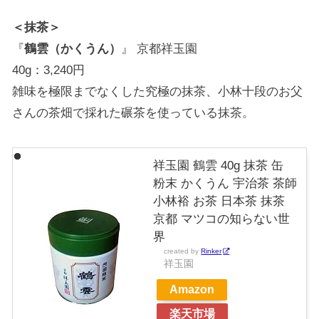
＜抹茶＞
『
鶴雲（かくうん）
』 京都祥玉園
40g：3,240円
雑味を極限までなくした究極の抹茶、小林十段のお父
さんの茶畑で採れた碾茶を使っている抹茶。
祥玉園 鶴雲 40g 抹茶 缶
粉末 かくうん 宇治茶 茶師
小林裕 お茶 日本茶 抹茶
京都 マツコの知らない世
界
created by
Rinker
祥玉園
Amazon
楽天市場