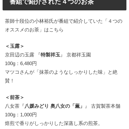
番組で紹介された４つのお茶
茶師十段位の小林裕氏が番組で紹介していた「４つの
オススメのお茶」はこちら
＜玉露＞
京田辺の玉露 『
特製祥玉
』 京都祥玉園
100g：6,480円
マツコさんが「抹茶のようなしっかりした味」と絶
賛！
＜前茶＞
八女茶『
八媛みどり 奥八女の「薫」
』 古賀製茶本舗
100g：1,000円
焙煎で香りがしっかりした深蒸し系の煎茶。