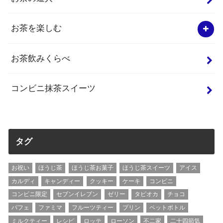
お茶を楽しむ
お茶飲みくらべ
コンビニ抹茶スイーツ
タグ
お祝い
ほうじ茶
ほうじ茶お菓子
ほうじ茶スイーツ
アイス
カルディ
キャンディー
クッキー
ケーキ
コンビニ
コンビニ限定
セブンイレブン
ゼリー
タピオカ
チョコ
パフェ
ファミマ
フルーツティー
プリン
ペットボトル
ミルクティー
レシピ
ロッテ
ローソン
不二家
二十四節気