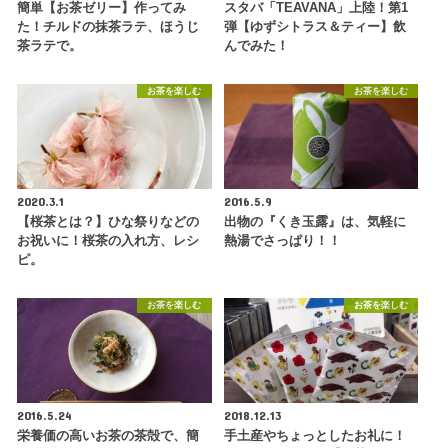
簡単【お茶ゼリー】作ってみ
スタバ「TEAVANA」上陸！第1
た！チルドの抹茶ラテ、ほうじ
弾【ゆずシトラス＆ティー】飲
茶ラテで。
んでみた！
お茶を楽しむ
お茶を楽しむ
2020.3.1
2016.5.9
【桜茶とは？】ひな祭りなどの
出物の『くき玉露』は、気軽に
お祝いに！桜茶の入れ方、レシ
熱湯でさっぱり！！
ピ。
お茶を楽しむ
お茶を楽しむ
2016.5.24
2018.12.13
栄養価の高いお茶の茶殻で、簡
手土産やちょっとしたお礼に！