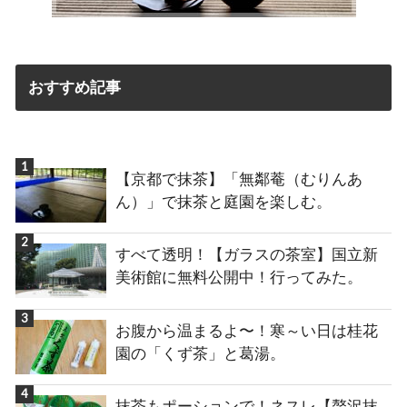
おすすめ記事
【京都で抹茶】「無鄰菴（むりんあ
ん）」で抹茶と庭園を楽しむ。
すべて透明！【ガラスの茶室】国立新
美術館に無料公開中！行ってみた。
お腹から温まるよ〜！寒～い日は桂花
園の「くず茶」と葛湯。
抹茶もポーションで！ネスレ【贅沢抹