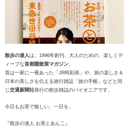
散歩の達人
は、1996年創刊、大人のための、楽しくデ
ィープな
首都圏散策マガジン
。
昔は一家に一冊あった「JR時刻表」や、旅の楽しさ＆
日本の美しさを伝える旅行雑誌「旅の手帳」などと同
じ
交通新聞社
発行の散歩雑誌のパイオニアです。
今日もお茶で愉しい、一日を。
『散歩の達人 お茶とあんこ』