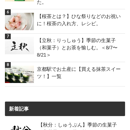
た。
【桜茶とは？】ひな祭りなどのお祝い
に！桜茶の入れ方、レシピ。
【立秋：りっしゅう】季節の生菓子
（和菓子）とお茶を愉しむ。＜8/7〜
8/21＞
京都駅でお土産に【買える抹茶スイー
ツ！】一覧
新着記事
【秋分：しゅうぶん】季節の生菓子