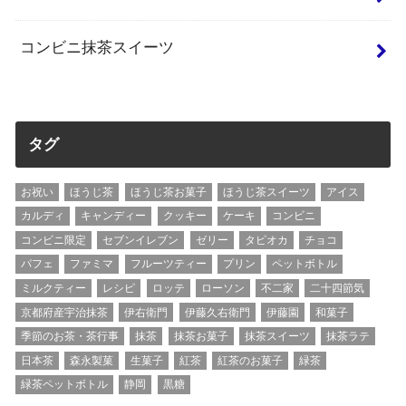
コンビニ抹茶スイーツ
タグ
お祝い
ほうじ茶
ほうじ茶お菓子
ほうじ茶スイーツ
アイス
カルディ
キャンディー
クッキー
ケーキ
コンビニ
コンビニ限定
セブンイレブン
ゼリー
タピオカ
チョコ
パフェ
ファミマ
フルーツティー
プリン
ペットボトル
ミルクティー
レシピ
ロッテ
ローソン
不二家
二十四節気
京都府産宇治抹茶
伊右衛門
伊藤久右衛門
伊藤園
和菓子
季節のお茶・茶行事
抹茶
抹茶お菓子
抹茶スイーツ
抹茶ラテ
日本茶
森永製菓
生菓子
紅茶
紅茶のお菓子
緑茶
緑茶ペットボトル
静岡
黒糖