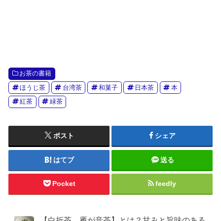
お茶の書籍
ほうじ茶
台湾茶
和菓子
日本茶
本
紅茶
緑茶
ポスト
シェア
はてブ
送る
Pocket
feedly
【白折茶、雁が音茶】とは？甘みと旨味のある