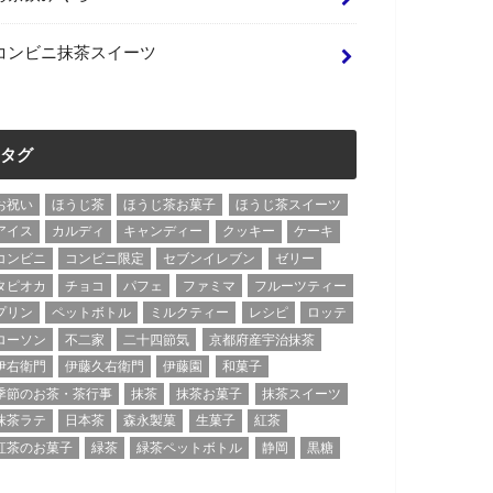
コンビニ抹茶スイーツ
タグ
お祝い
ほうじ茶
ほうじ茶お菓子
ほうじ茶スイーツ
アイス
カルディ
キャンディー
クッキー
ケーキ
コンビニ
コンビニ限定
セブンイレブン
ゼリー
タピオカ
チョコ
パフェ
ファミマ
フルーツティー
プリン
ペットボトル
ミルクティー
レシピ
ロッテ
ローソン
不二家
二十四節気
京都府産宇治抹茶
伊右衛門
伊藤久右衛門
伊藤園
和菓子
季節のお茶・茶行事
抹茶
抹茶お菓子
抹茶スイーツ
抹茶ラテ
日本茶
森永製菓
生菓子
紅茶
紅茶のお菓子
緑茶
緑茶ペットボトル
静岡
黒糖