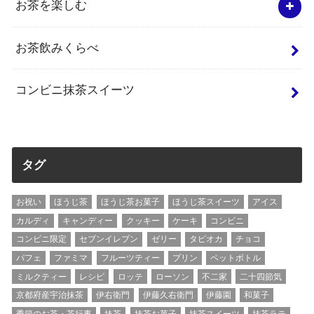
お茶を楽しむ
お茶飲みくらべ
コンビニ抹茶スイーツ
タグ
お祝い
ほうじ茶
ほうじ茶お菓子
ほうじ茶スイーツ
アイス
カルディ
キャンディー
クッキー
ケーキ
コンビニ
コンビニ限定
セブンイレブン
ゼリー
タピオカ
チョコ
パフェ
ファミマ
フルーツティー
プリン
ペットボトル
ミルクティー
レシピ
ロッテ
ローソン
不二家
二十四節気
京都府産宇治抹茶
伊右衛門
伊藤久右衛門
伊藤園
和菓子
季節のお茶・茶行事
抹茶
抹茶お菓子
抹茶スイーツ
抹茶ラテ