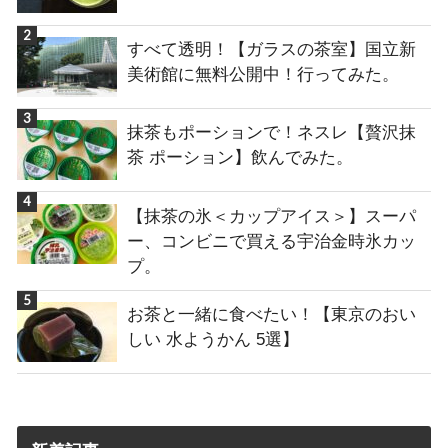
すべて透明！【ガラスの茶室】国立新
美術館に無料公開中！行ってみた。
抹茶もポーションで！ネスレ【贅沢抹
茶 ポーション】飲んでみた。
【抹茶の氷＜カップアイス＞】スーパ
ー、コンビニで買える宇治金時氷カッ
プ。
お茶と一緒に食べたい！【東京のおい
しい 水ようかん 5選】