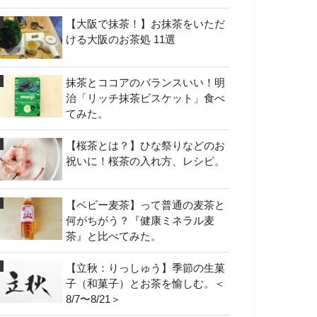
【大阪で抹茶！】お抹茶をいただ
ける大阪のお茶処 11選
抹茶とココアのバランスいい！明
治「リッチ抹茶ビスケット」食べ
てみた。
【桜茶とは？】ひな祭りなどのお
祝いに！桜茶の入れ方、レシピ。
【ベビー麦茶】って普通の麦茶と
何がちがう？『健康ミネラル麦
茶』と比べてみた。
【立秋：りっしゅう】季節の生菓
子（和菓子）とお茶を愉しむ。＜
8/7〜8/21＞