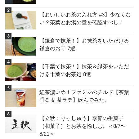
【おいしいお茶の入れ方 #3】少なくな
い？茶葉とお湯の量を確認すべし！
【鎌倉で抹茶！】お抹茶をいただける
鎌倉のお寺 7選
【千葉で抹茶！】抹茶＆緑茶をいただ
ける千葉のお茶処 8選
紅茶濃いめ！ファミマのチルド【茶葉
香る 紅茶ラテ】飲んでみた。
【立秋：りっしゅう】季節の生菓子
（和菓子）とお茶を愉しむ。＜8/7〜
8/21＞