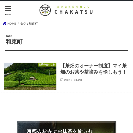
menu
HOME
タグ : 和束町
和束町
お茶のあれこれ
【茶畑のオーナー制度】マイ茶
畑のお茶や茶摘みを愉しもう！
2020.01.28