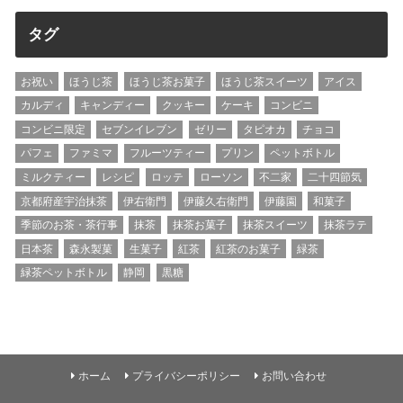
タグ
お祝い
ほうじ茶
ほうじ茶お菓子
ほうじ茶スイーツ
アイス
カルディ
キャンディー
クッキー
ケーキ
コンビニ
コンビニ限定
セブンイレブン
ゼリー
タピオカ
チョコ
パフェ
ファミマ
フルーツティー
プリン
ペットボトル
ミルクティー
レシピ
ロッテ
ローソン
不二家
二十四節気
京都府産宇治抹茶
伊右衛門
伊藤久右衛門
伊藤園
和菓子
季節のお茶・茶行事
抹茶
抹茶お菓子
抹茶スイーツ
抹茶ラテ
日本茶
森永製菓
生菓子
紅茶
紅茶のお菓子
緑茶
緑茶ペットボトル
静岡
黒糖
ホーム
プライバシーポリシー
お問い合わせ