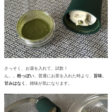
さっそく、お湯を入れて、試飲！
ん。。
粉っぽい
。普通にお茶を入れた時より、
旨味、
甘みはなく
、雑味が気になります。