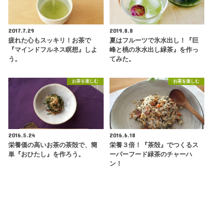
2017.7.29
2019.8.8
疲れた心もスッキリ！お茶で
夏はフルーツで氷水出し！『巨
『マインドフルネス瞑想』しよ
峰と桃の氷水出し緑茶』を作っ
う。
てみた。
お茶を楽しむ
お茶を楽しむ
2016.5.24
2016.6.18
栄養価の高いお茶の茶殻で、簡
栄養３倍！『茶殻』でつくるス
単『おひたし』を作ろう。
ーパーフード緑茶のチャーハ
ン！