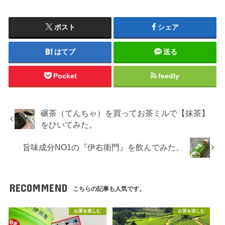
ポスト
シェア
はてブ
送る
Pocket
feedly
碾茶（てんちゃ）を買ってお茶ミルで【抹茶】
をひいてみた。
旨味成分NO1の『伊右衛門』を飲んでみた。
RECOMMEND
こちらの記事も人気です。
お茶を楽しむ
お茶を楽しむ