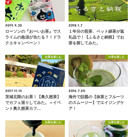
2019.9.30
2018.1.7
ローソンの『お〜いお茶』でス
１年分の煎茶、ペット緑茶が返
ライムの急須が当たる？！ドラ
礼品で！【ふるさと納税】でお
クエキャンペーン！
茶を探してみた。
お茶を楽しむ
お茶を楽しむ
2017.11.15
2016.7.20
茨城北限のお茶！【奥久慈茶】
海外で話題の【抹茶とフルーツ
でカフェ巡りしてみた。＜イベ
のスムージー】でエイジングケ
ント奥久慈茶カフ…
ア！
お茶を楽しむ
お茶を楽しむ