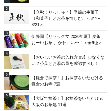
【立秋：りっしゅう】季節の生菓子
（和菓子）とお茶を愉しむ。＜8/7〜
8/21＞
伊藤園【リラックマ 2020年夏】麦茶、
おーいお茶 。かわいい〜！＜全6種＞
【おいしいお茶の入れ方 #3】少なくな
い？茶葉とお湯の量を確認すべし！
【鎌倉で抹茶！】お抹茶をいただける
鎌倉のお寺 7選
【大阪で抹茶！】お抹茶をいただける
大阪のお茶処 11選