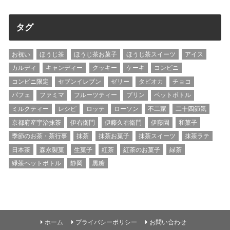
タグ
お祝い
ほうじ茶
ほうじ茶お菓子
ほうじ茶スイーツ
アイス
カルディ
キャンディー
クッキー
ケーキ
コンビニ
コンビニ限定
セブンイレブン
ゼリー
タピオカ
チョコ
パフェ
ファミマ
フルーツティー
プリン
ペットボトル
ミルクティー
レシピ
ロッテ
ローソン
不二家
二十四節気
京都府産宇治抹茶
伊右衛門
伊藤久右衛門
伊藤園
和菓子
季節のお茶・茶行事
抹茶
抹茶お菓子
抹茶スイーツ
抹茶ラテ
日本茶
森永製菓
生菓子
紅茶
紅茶のお菓子
緑茶
緑茶ペットボトル
静岡
黒糖
ホーム
プライバシーポリシー
お問い合わせ